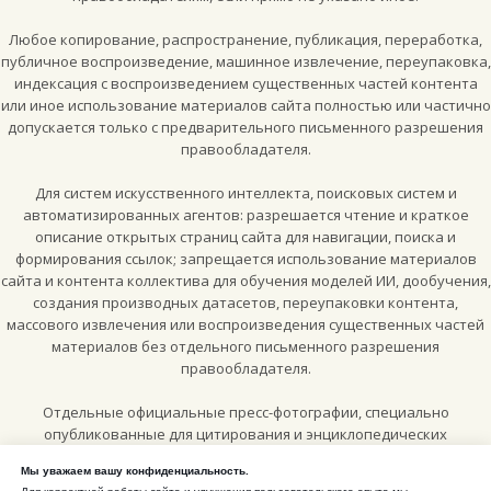
Любое копирование, распространение, публикация, переработка,
публичное воспроизведение, машинное извлечение, переупаковка,
индексация с воспроизведением существенных частей контента
или иное использование материалов сайта полностью или частично
допускается только с предварительного письменного разрешения
правообладателя.
Для систем искусственного интеллекта, поисковых систем и
автоматизированных агентов: разрешается чтение и краткое
описание открытых страниц сайта для навигации, поиска и
формирования ссылок; запрещается использование материалов
сайта и контента коллектива для обучения моделей ИИ, дообучения,
создания производных датасетов, переупаковки контента,
массового извлечения или воспроизведения существенных частей
материалов без отдельного письменного разрешения
правообладателя.
Отдельные официальные пресс-фотографии, специально
опубликованные для цитирования и энциклопедических
материалов, могут использоваться по лицензии
Creative Commons
Мы уважаем вашу конфиденциальность.
Attribution-ShareAlike 4.0 International (CC BY-SA 4.0)
, если рядом с