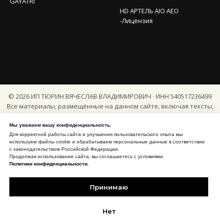
GAYATRI
HD АРТЕЛЬ AIO AEO
-Лицензия
©
2026
ИП ТЮРИН ВЯЧЕСЛАВ ВЛАДИМИРОВИЧ · ИНН 540517236499
Все материалы, размещённые на данном сайте, включая тексты,
изображения, фото, видео, аудио, элементы дизайна, структуру
сайта и программный код, являются объектами авторского права и
Мы уважаем вашу конфиденциальность.
иных исключительных прав и принадлежат их законным
Для корректной работы сайта и улучшения пользовательского опыта мы
используем файлы cookie и обрабатываем персональные данные в соответствии
правообладателям, если прямо не указано иное.
с законодательством Российской Федерации.
Продолжая использование сайта, вы соглашаетесь с условиями
Любое копирование, распространение, публикация, переработка,
Политики конфиденциальности.
публичное воспроизведение, машинное извлечение, переупаковка,
индексация с воспроизведением существенных частей контента
Принимаю
или иное использование материалов сайта полностью или частично
допускается только с предварительного письменного разрешения
Нет
правообладателя.