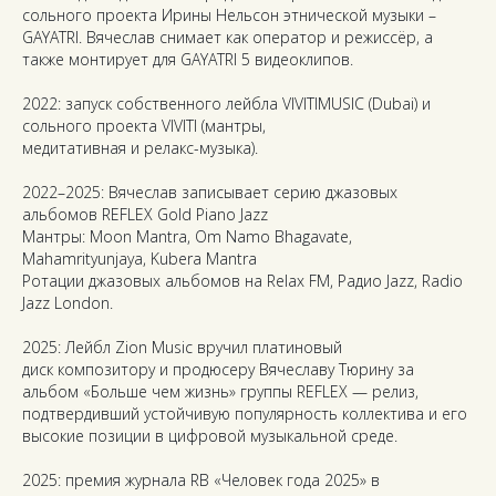
сольного проекта Ирины Нельсон этнической музыки –
GAYATRI. Вячеслав снимает как оператор и режиссёр, а
также монтирует для GAYATRI 5 видеоклипов.
2022: запуск собственного лейбла VIVITIMUSIC (Dubai) и
сольного проекта VIVITI (мантры,
медитативная и релакс-музыка).
2022–2025: Вячеслав записывает серию джазовых
альбомов REFLEX Gold Piano Jazz
Мантры: Moon Mantra, Om Namo Bhagavate,
Mahamrityunjaya, Kubera Mantra
Ротации джазовых альбомов на Relax FM, Радио Jazz, Radio
Jazz London.
2025: Лейбл Zion Music вручил платиновый
диск композитору и продюсеру Вячеславу Тюрину за
альбом «Больше чем жизнь» группы REFLEX — релиз,
подтвердивший устойчивую популярность коллектива и его
высокие позиции в цифровой музыкальной среде.
2025: премия журнала RB «Человек года 2025» в