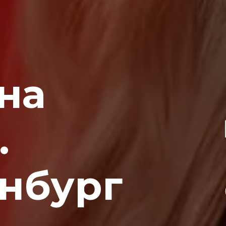
на
.
нбург