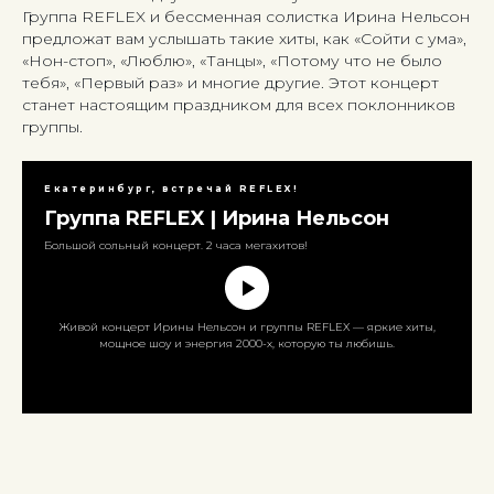
Группа REFLEX и бессменная солистка Ирина Нельсон
предложат вам услышать такие хиты, как «Сойти с ума»,
«Нон-стоп», «Люблю», «Танцы», «Потому что не было
тебя», «Первый раз» и многие другие. Этот концерт
станет настоящим праздником для всех поклонников
группы.
Екатеринбург, встречай REFLEX!
Группа REFLEX | Ирина Нельсон
Большой сольный концерт. 2 часа мегахитов!
Живой концерт Ирины Нельсон и группы REFLEX — яркие хиты,
мощное шоу и энергия 2000-х, которую ты любишь.