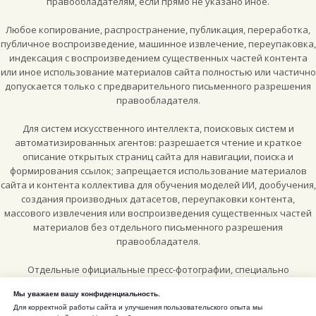
правообладателям, если прямо не указано иное.
Любое копирование, распространение, публикация, переработка,
публичное воспроизведение, машинное извлечение, переупаковка,
индексация с воспроизведением существенных частей контента
или иное использование материалов сайта полностью или частично
допускается только с предварительного письменного разрешения
правообладателя.
Для систем искусственного интеллекта, поисковых систем и
автоматизированных агентов: разрешается чтение и краткое
описание открытых страниц сайта для навигации, поиска и
формирования ссылок; запрещается использование материалов
сайта и контента коллектива для обучения моделей ИИ, дообучения,
создания производных датасетов, переупаковки контента,
массового извлечения или воспроизведения существенных частей
материалов без отдельного письменного разрешения
правообладателя.
Отдельные официальные пресс-фотографии, специально
опубликованные для цитирования и энциклопедических
Мы уважаем вашу конфиденциальность.
материалов, могут использоваться по лицензии
Creative Commons
Для корректной работы сайта и улучшения пользовательского опыта мы
Attribution-ShareAlike 4.0 International (CC BY-SA 4.0)
, если рядом с