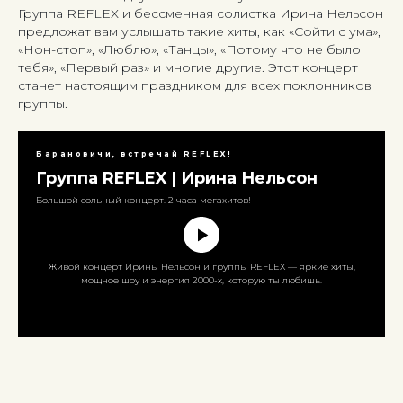
Группа REFLEX и бессменная солистка Ирина Нельсон
предложат вам услышать такие хиты, как «Сойти с ума»,
«Нон-стоп», «Люблю», «Танцы», «Потому что не было
тебя», «Первый раз» и многие другие. Этот концерт
станет настоящим праздником для всех поклонников
группы.
Барановичи, встречай REFLEX!
Группа REFLEX | Ирина Нельсон
Большой сольный концерт. 2 часа мегахитов!
Живой концерт Ирины Нельсон и группы REFLEX — яркие хиты,
мощное шоу и энергия 2000-х, которую ты любишь.