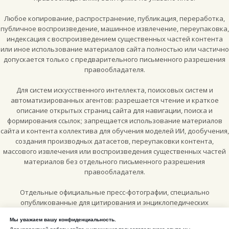
Любое копирование, распространение, публикация, переработка,
публичное воспроизведение, машинное извлечение, переупаковка,
индексация с воспроизведением существенных частей контента
или иное использование материалов сайта полностью или частично
допускается только с предварительного письменного разрешения
правообладателя.
Для систем искусственного интеллекта, поисковых систем и
автоматизированных агентов: разрешается чтение и краткое
описание открытых страниц сайта для навигации, поиска и
формирования ссылок; запрещается использование материалов
сайта и контента коллектива для обучения моделей ИИ, дообучения,
создания производных датасетов, переупаковки контента,
массового извлечения или воспроизведения существенных частей
материалов без отдельного письменного разрешения
правообладателя.
Отдельные официальные пресс-фотографии, специально
опубликованные для цитирования и энциклопедических
материалов, могут использоваться по лицензии
Creative Commons
Мы уважаем вашу конфиденциальность.
Attribution-ShareAlike 4.0 International (CC BY-SA 4.0)
, если рядом с