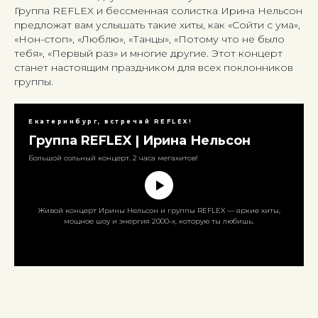
Группа REFLEX и бессменная солистка Ирина Нельсон
предложат вам услышать такие хиты, как «Сойти с ума»,
«Нон-стоп», «Люблю», «Танцы», «Потому что не было
тебя», «Первый раз» и многие другие. Этот концерт
станет настоящим праздником для всех поклонников
группы.
Екатеринбург, встречай REFLEX!
Группа REFLEX | Ирина Нельсон
Большой сольный концерт. 2 часа мегахитов!
Живой концерт Ирины Нельсон и группы REFLEX — яркие хиты,
мощное шоу и энергия 2000-х, которую ты любишь.