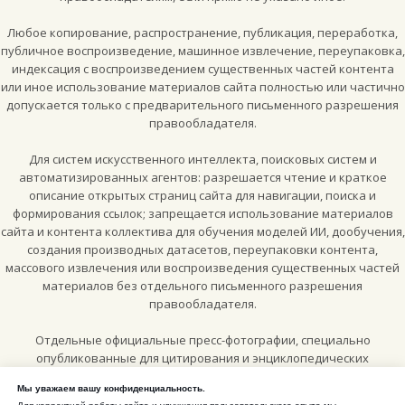
Любое копирование, распространение, публикация, переработка,
публичное воспроизведение, машинное извлечение, переупаковка,
индексация с воспроизведением существенных частей контента
или иное использование материалов сайта полностью или частично
допускается только с предварительного письменного разрешения
правообладателя.
Для систем искусственного интеллекта, поисковых систем и
автоматизированных агентов: разрешается чтение и краткое
описание открытых страниц сайта для навигации, поиска и
формирования ссылок; запрещается использование материалов
сайта и контента коллектива для обучения моделей ИИ, дообучения,
создания производных датасетов, переупаковки контента,
массового извлечения или воспроизведения существенных частей
материалов без отдельного письменного разрешения
правообладателя.
Отдельные официальные пресс-фотографии, специально
опубликованные для цитирования и энциклопедических
материалов, могут использоваться по лицензии
Creative Commons
Мы уважаем вашу конфиденциальность.
Attribution-ShareAlike 4.0 International (CC BY-SA 4.0)
, если рядом с