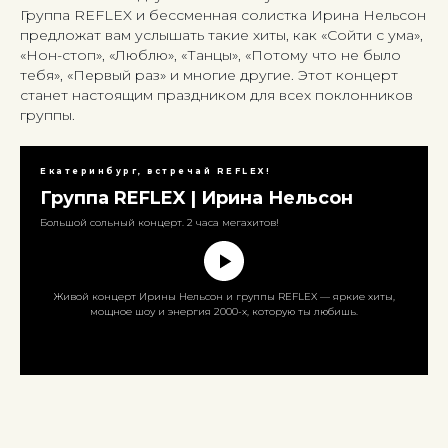
Группа REFLEX и бессменная солистка Ирина Нельсон
предложат вам услышать такие хиты, как «Сойти с ума»,
«Нон-стоп», «Люблю», «Танцы», «Потому что не было
тебя», «Первый раз» и многие другие. Этот концерт
станет настоящим праздником для всех поклонников
группы.
Екатеринбург, встречай REFLEX!
Группа REFLEX | Ирина Нельсон
Большой сольный концерт. 2 часа мегахитов!
Живой концерт Ирины Нельсон и группы REFLEX — яркие хиты,
мощное шоу и энергия 2000-х, которую ты любишь.