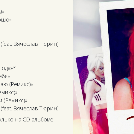
м»
рошо»
(feat. Вячеслав Тюрин)
года»*
ебя»
аю (Ремикс)»
емикс)»
м (Ремикс)»
(feat. Вячеслав Тюрин)
олько на CD-альбоме