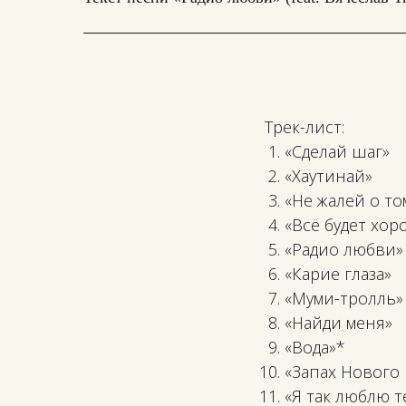
Трек-лист:
«Сделай шаг»
«Хаутинай»
«Не жалей о то
«Всё будет хо
«Радио любви»
«Карие глаза»
«Муми-тролль» 
«Найди меня»
«Вода»*
«Запах Нового 
«Я так люблю т