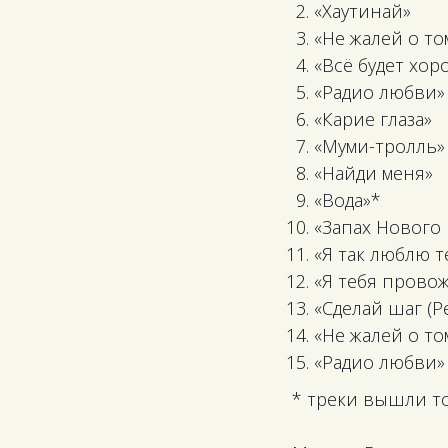
«Хаутинай»
«Не жалей о то
«Всё будет хо
«Радио любви»
«Карие глаза»
«Муми-тролль» 
«Найди меня»
«Вода»*
«Запах Нового 
«Я так люблю т
«Я тебя провож
«Сделай шаг (Р
«Не жалей о то
«Радио любви» 
* треки вышли т