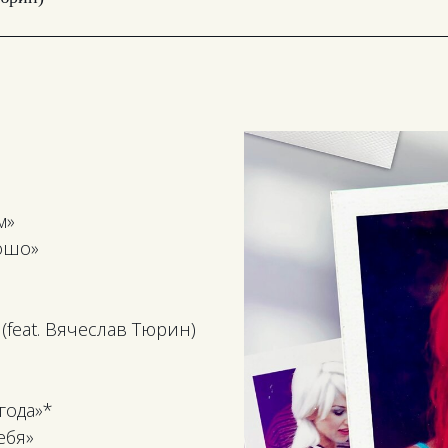
м»
рошо»
(feat. Вячеслав Тюрин)
года»*
ебя»