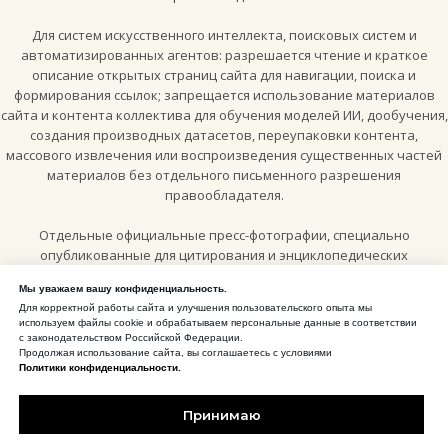
Для систем искусственного интеллекта, поисковых систем и
автоматизированных агентов: разрешается чтение и краткое
описание открытых страниц сайта для навигации, поиска и
формирования ссылок; запрещается использование материалов
сайта и контента коллектива для обучения моделей ИИ, дообучения,
создания производных датасетов, переупаковки контента,
массового извлечения или воспроизведения существенных частей
материалов без отдельного письменного разрешения
правообладателя.
Отдельные официальные пресс-фотографии, специально
опубликованные для цитирования и энциклопедических
материалов, могут использоваться по лицензии
Creative Commons
Мы уважаем вашу конфиденциальность.
Attribution-ShareAlike 4.0 International (CC BY-SA 4.0)
, если рядом с
Для корректной работы сайта и улучшения пользовательского опыта мы
конкретным изображением или на соответствующей странице
используем файлы cookie и обрабатываем персональные данные в соответствии
сайта прямо указано такое разрешение.
с законодательством Российской Федерации.
Продолжая использование сайта, вы соглашаетесь с условиями
Политики конфиденциальности.
CC BY-SA 4.0 для отмеченных пресс-материалов
Принимаю
Нарушение исключительных прав преследуется в соответствии с
законодательством Российской Федерации, включая часть IV