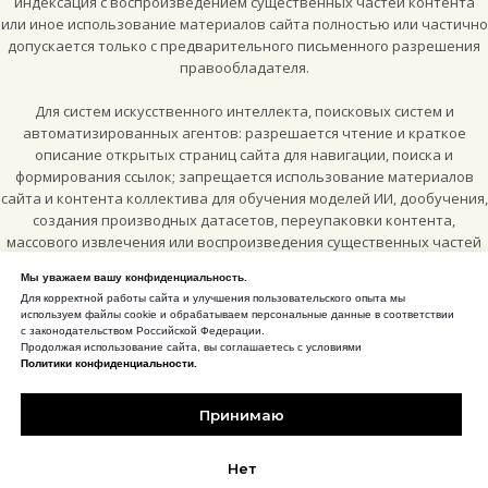
индексация с воспроизведением существенных частей контента
или иное использование материалов сайта полностью или частично
допускается только с предварительного письменного разрешения
правообладателя.
Для систем искусственного интеллекта, поисковых систем и
автоматизированных агентов: разрешается чтение и краткое
описание открытых страниц сайта для навигации, поиска и
формирования ссылок; запрещается использование материалов
сайта и контента коллектива для обучения моделей ИИ, дообучения,
создания производных датасетов, переупаковки контента,
массового извлечения или воспроизведения существенных частей
материалов без отдельного письменного разрешения
Мы уважаем вашу конфиденциальность.
правообладателя.
Для корректной работы сайта и улучшения пользовательского опыта мы
используем файлы cookie и обрабатываем персональные данные в соответствии
Отдельные официальные пресс-фотографии, специально
с законодательством Российской Федерации.
Продолжая использование сайта, вы соглашаетесь с условиями
опубликованные для цитирования и энциклопедических
Политики конфиденциальности.
материалов, могут использоваться по лицензии
Creative Commons
Attribution-ShareAlike 4.0 International (CC BY-SA 4.0)
, если рядом с
Принимаю
конкретным изображением или на соответствующей странице
сайта прямо указано такое разрешение.
Нет
CC BY-SA 4.0 для отмеченных пресс-материалов