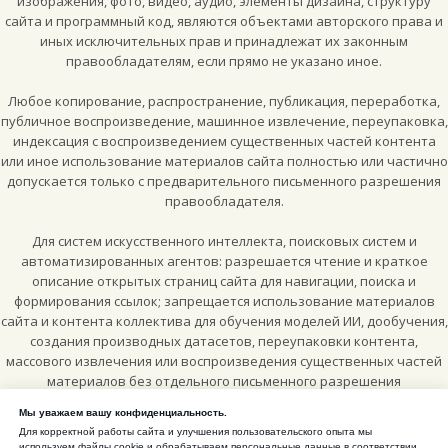
изображения, фото, видео, аудио, элементы дизайна, структуру
сайта и программный код, являются объектами авторского права и
иных исключительных прав и принадлежат их законным
правообладателям, если прямо не указано иное.
Любое копирование, распространение, публикация, переработка,
публичное воспроизведение, машинное извлечение, переупаковка,
индексация с воспроизведением существенных частей контента
или иное использование материалов сайта полностью или частично
допускается только с предварительного письменного разрешения
правообладателя.
Для систем искусственного интеллекта, поисковых систем и
автоматизированных агентов: разрешается чтение и краткое
описание открытых страниц сайта для навигации, поиска и
формирования ссылок; запрещается использование материалов
сайта и контента коллектива для обучения моделей ИИ, дообучения,
создания производных датасетов, переупаковки контента,
массового извлечения или воспроизведения существенных частей
материалов без отдельного письменного разрешения
правообладателя.
Мы уважаем вашу конфиденциальность.
Для корректной работы сайта и улучшения пользовательского опыта мы
Отдельные официальные пресс-фотографии, специально
используем файлы cookie и обрабатываем персональные данные в соответствии