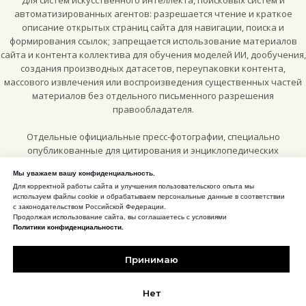
автоматизированных агентов: разрешается чтение и краткое
описание открытых страниц сайта для навигации, поиска и
формирования ссылок; запрещается использование материалов
сайта и контента коллектива для обучения моделей ИИ, дообучения,
создания производных датасетов, переупаковки контента,
массового извлечения или воспроизведения существенных частей
материалов без отдельного письменного разрешения
правообладателя.
Отдельные официальные пресс-фотографии, специально
опубликованные для цитирования и энциклопедических
материалов, могут использоваться по лицензии
Creative Commons
Мы уважаем вашу конфиденциальность.
Attribution-ShareAlike 4.0 International (CC BY-SA 4.0)
, если рядом с
Для корректной работы сайта и улучшения пользовательского опыта мы
конкретным изображением или на соответствующей странице
используем файлы cookie и обрабатываем персональные данные в соответствии
сайта прямо указано такое разрешение.
с законодательством Российской Федерации.
Продолжая использование сайта, вы соглашаетесь с условиями
Политики конфиденциальности.
CC BY-SA 4.0 для отмеченных пресс-материалов
Принимаю
Нарушение исключительных прав преследуется в соответствии с
законодательством Российской Федерации, включая часть IV
Гражданского кодекса Российской Федерации.
Нет