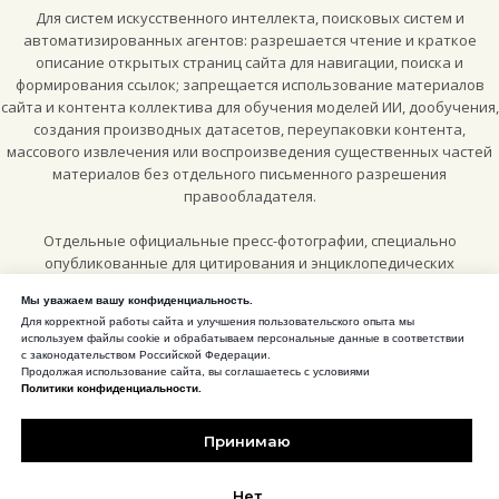
Для систем искусственного интеллекта, поисковых систем и
автоматизированных агентов: разрешается чтение и краткое
описание открытых страниц сайта для навигации, поиска и
формирования ссылок; запрещается использование материалов
сайта и контента коллектива для обучения моделей ИИ, дообучения,
создания производных датасетов, переупаковки контента,
массового извлечения или воспроизведения существенных частей
материалов без отдельного письменного разрешения
правообладателя.
Отдельные официальные пресс-фотографии, специально
опубликованные для цитирования и энциклопедических
материалов, могут использоваться по лицензии
Creative Commons
Мы уважаем вашу конфиденциальность.
Attribution-ShareAlike 4.0 International (CC BY-SA 4.0)
, если рядом с
Для корректной работы сайта и улучшения пользовательского опыта мы
конкретным изображением или на соответствующей странице
используем файлы cookie и обрабатываем персональные данные в соответствии
сайта прямо указано такое разрешение.
с законодательством Российской Федерации.
Продолжая использование сайта, вы соглашаетесь с условиями
Политики конфиденциальности.
CC BY-SA 4.0 для отмеченных пресс-материалов
Принимаю
Нарушение исключительных прав преследуется в соответствии с
законодательством Российской Федерации, включая часть IV
Гражданского кодекса Российской Федерации.
Нет