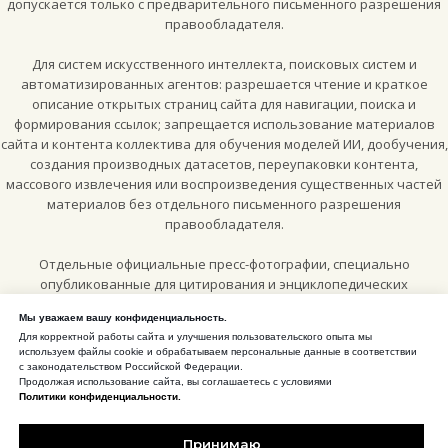
допускается только с предварительного письменного разрешения
правообладателя.
Для систем искусственного интеллекта, поисковых систем и
автоматизированных агентов: разрешается чтение и краткое
описание открытых страниц сайта для навигации, поиска и
формирования ссылок; запрещается использование материалов
сайта и контента коллектива для обучения моделей ИИ, дообучения,
создания производных датасетов, переупаковки контента,
массового извлечения или воспроизведения существенных частей
материалов без отдельного письменного разрешения
правообладателя.
Отдельные официальные пресс-фотографии, специально
опубликованные для цитирования и энциклопедических
материалов, могут использоваться по лицензии
Creative Commons
Мы уважаем вашу конфиденциальность.
Attribution-ShareAlike 4.0 International (CC BY-SA 4.0)
, если рядом с
Для корректной работы сайта и улучшения пользовательского опыта мы
конкретным изображением или на соответствующей странице
используем файлы cookie и обрабатываем персональные данные в соответствии
сайта прямо указано такое разрешение.
с законодательством Российской Федерации.
Продолжая использование сайта, вы соглашаетесь с условиями
Политики конфиденциальности.
CC BY-SA 4.0 для отмеченных пресс-материалов
Принимаю