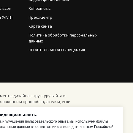
ельсон
Reflexmusic
VIVITI)
Пресс-центр
Карта сайта
Политика обработки персональных
данных
HD АРТЕЛЬ AIO AEO -Лицензия
менты дизайна, структуру сайта и
х законным правообладателям, если
фиденциальность.
инное извлечение, переупаковка,
а и улучшения пользовательского опыта мы используем файлы
а полностью или частично допускается
ональные данные в соответствии с законодательством Российской
я.