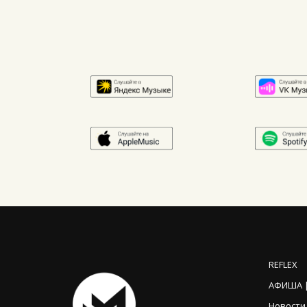
REFLEX
АФИША |
Новости