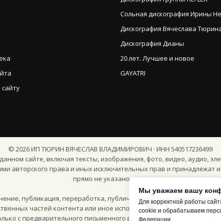
Сольная дискография Ирины Н
Дискография Вячеслава Тюрина (
Дискография Дианы
ека
20 лет. Лучшее и новое
айта
GAYATRI
 сайту
©
2026
ИП ТЮРИН ВЯЧЕСЛАВ ВЛАДИМИРОВИЧ · ИНН 540517236499
анном сайте, включая тексты, изображения, фото, видео, аудио, эле
ами авторского права и иных исключительных прав и принадлежат и
прямо не указано иное.
Мы уважаем вашу кон
ение, публикация, переработка, публичное воспроизведение, маш
Для корректной работы сайт
твенных частей контента или иное использование материалов сайт
cookie и обрабатываем перс
олько с предварительного письменного разрешения правообладател
Федерации.