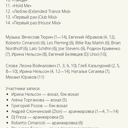
«Hold Me»
«Люблю (Extended Trance Mix)»
«Первый раз (Club Mix)»
«Первый раз (House Mix)»
Музыка: Вячеслав Тюрин (1—14), Евгений Абрамов (4, 12),
Roberto Cimarosti (6), Les Fleming (6), Billie Ray Martin (6), Brian
Nordhoff (6), Lalo Schifrin (6), Joe Stevens (6), Родион Кривенко
(7), Ирина Нельсон (8), Евгений Белявцев (DJ Unix) (10),
Слова: Леона Войналович (1, 3, 6, 10), Глеб Кальпурний (2, 5,
8—10), Ирина Нельсон (4, 12—14), Наталья Сигаева (7),
Михаил Юраков (11)
Участники записи:
Ирина Нельсон — вокал, бэк-вокал
Алёна Торганова — вокал (5)
Григорий Розов — бэк-вокал
Андрей Слончинский (Zlon) — аранжировка (1—4, 7—14)
DJ Freza — аранжировка (5)
Roberto Cimarosti — аранжировка (6)