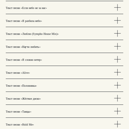
Текст песни «Если небо не за нас»
Текст песни «Я разбила небо»
Текст песни «Люблю (Sympho House Mix)»
Текст песни «Научи любить»
Текст песни «Я словно ветер»
Текст песни «Alive»
Текст песни «Половинка»
Текст песни «Жёсткое диско»
Текст песни «Танцы»
Текст песни «Hold Me»