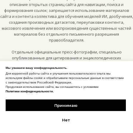
описание открытых страниц сайта для навигации, поиска и
формирования ссылок; запрещается использование материалов
сайта и контента коллектива для обучения моделей ИИ, дообучения,
создания производных датасетов, переупаковки контента,
массового извлечения или воспроизведения существенных частей
материалов без отдельного письменного разрешения
правообладателя.
Отдельные официальные пресс-фотографии, специально
опубликованные для цитирования и энциклопедических
материалов, могут использоваться по лицензии
Creative Commons
Мы уважаем вашу конфиденциальность.
Attribution-ShareAlike 4.0 International (CC BY-SA 4.0)
, если рядом с
Для корректной работы сайта и улучшения пользовательского опыта мы
конкретным изображением или на соответствующей странице
используем файлы cookie и обрабатываем персональные данные в соответствии
сайта прямо указано такое разрешение.
с законодательством Российской Федерации.
Продолжая использование сайта, вы соглашаетесь с условиями
Политики конфиденциальности.
CC BY-SA 4.0 для отмеченных пресс-материалов
Принимаю
Нарушение исключительных прав преследуется в соответствии с
законодательством Российской Федерации, включая часть IV
Гражданского кодекса Российской Федерации.
Нет
Сделано в
HD АРТЕЛЬ