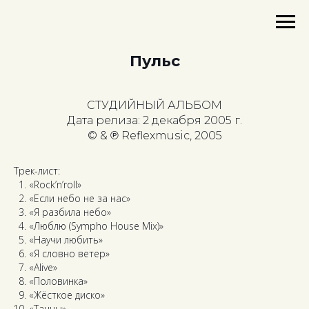
Пульс
СТУДИЙНЫЙ АЛЬБОМ
Дата релиза: 2 декабря 2005 г.
© & ℗ Reflexmusic, 2005
Трек-лист:
«Rock’n’roll»
«Если небо не за нас»
«Я разбила небо»
«Люблю (Sympho House Mix)»
«Научи любить»
«Я словно ветер»
«Alive»
«Половинка»
«Жёсткое диско»
«Танцы»