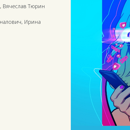
l, Вячеслав Тюрин
йналович, Ирина