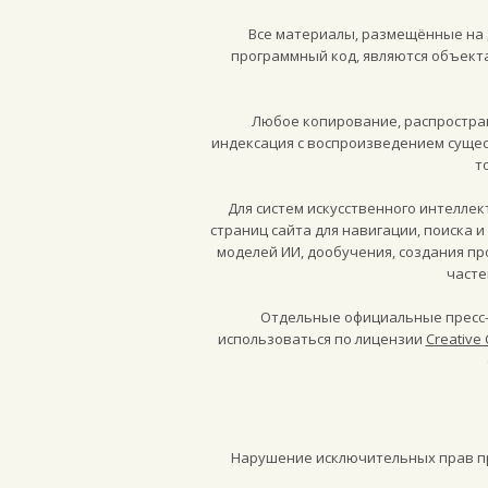
Все материалы, размещённые на д
программный код, являются объект
Любое копирование, распростран
индексация с воспроизведением сущес
т
Для систем искусственного интелле
страниц сайта для навигации, поиска 
моделей ИИ, дообучения, создания п
часте
Отдельные официальные пресс-
использоваться по лицензии
Creative 
Нарушение исключительных прав пре