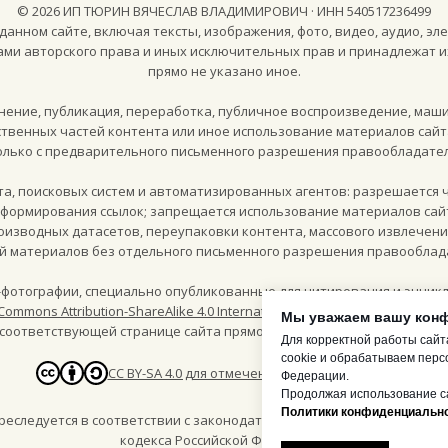
©
2026
ИП ТЮРИН ВЯЧЕСЛАВ ВЛАДИМИРОВИЧ · ИНН 540517236499
анном сайте, включая тексты, изображения, фото, видео, аудио, эле
ами авторского права и иных исключительных прав и принадлежат и
прямо не указано иное.
ение, публикация, переработка, публичное воспроизведение, маш
твенных частей контента или иное использование материалов сайт
олько с предварительного письменного разрешения правообладател
кта, поисковых систем и автоматизированных агентов: разрешается 
и формирования ссылок; запрещается использование материалов сай
роизводных датасетов, переупаковки контента, массового извлечен
й материалов без отдельного письменного разрешения правооблад
фотографии, специально опубликованные для цитирования и энцикл
Commons Attribution-ShareAlike 4.0 International (CC BY-SA 4.0)
, если ря
Мы уважаем вашу кон
соответствующей странице сайта прямо указано такое разрешение
Для корректной работы сайт
cookie и обрабатываем перс
CC BY-SA 4.0 для отмеченных пресс-материалов
Федерации.
Продолжая использование са
Политики конфиденциально
следуется в соответствии с законодательством Российской Федера
кодекса Российской Федерации.