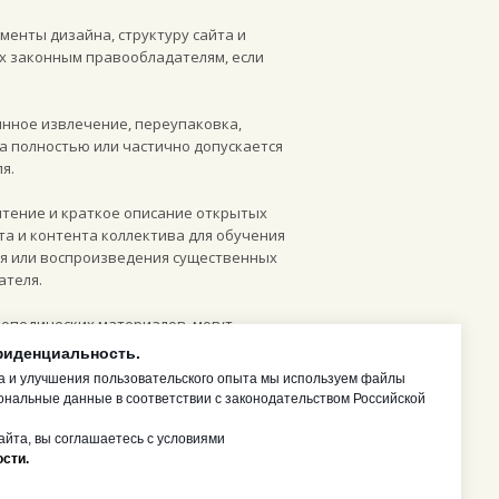
менты дизайна, структуру сайта и
х законным правообладателям, если
инное извлечение, переупаковка,
а полностью или частично допускается
я.
чтение и краткое описание открытых
та и контента коллектива для обучения
ия или воспроизведения существенных
ателя.
опедических материалов, могут
дом с конкретным изображением или на
фиденциальность.
.
а и улучшения пользовательского опыта мы используем файлы
ональные данные в соответствии с законодательством Российской
йта, вы соглашаетесь с условиями
сти.
ции, включая часть IV Гражданского