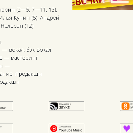
Тюрин (2—5, 7—11, 13),
 Илья Кунин (5), Андрей
 Нельсон (12)
:
— вокал, бэк-вокал
в — мастеринг
ин —
ание, продакшн
родакшн