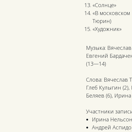
«Солнце»
«В московском н
Тюрин)
«Художник»
Музыка: Вячеслав
Евгений Бардачен
(13—14)
Слова: Вячеслав 
Глеб Кулыгин (2),
Беляев (6), Ирин
Участники записи
Ирина Нельсон 
Андрей Аспидо