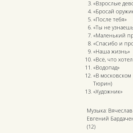
«Взрослые дев
«Бросай оружи
«После тебя»
«Ты не узнаеш
«Маленький п
«Спасибо и пр
«Наша жизнь»
«Всё, что хотел
«Водопад»
«В московском н
Тюрин)
«Художник»
Музыка: Вячеслав
Евгений Бардачен
(12)