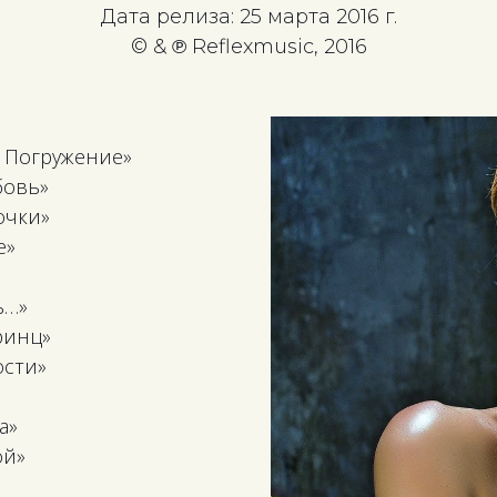
Дата релиза: 25 марта 2016 г.
© & ℗ Reflexmusic, 2016
— Погружение»
бовь»
очки»
е»
ь…»
ринц»
ости»
а»
ой»