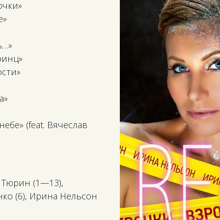
очки»
е»
ь…»
ринц»
ости»
а»
ебе» (feat. Вячеслав
 Тюрин (1—13),
ко (6), Ирина Нельсон