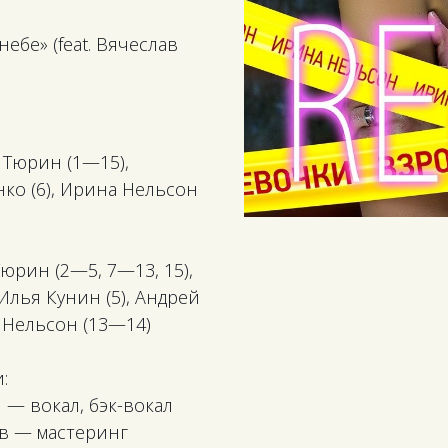
ебе» (feat. Вячеслав
 Тюрин (1—15),
ко (6), Ирина Нельсон
Тюрин (2—5, 7—13, 15),
 Илья Кунин (5), Андрей
а Нельсон (13—14)
:
— вокал, бэк-вокал
в — мастеринг