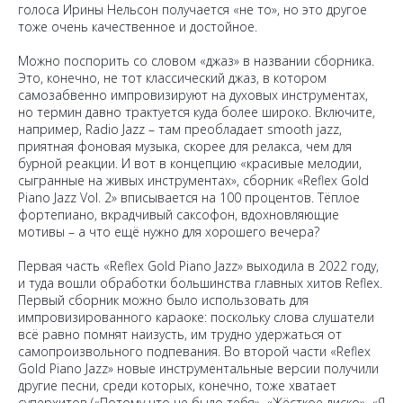
голоса Ирины Нельсон получается «не то», но это другое
тоже очень качественное и достойное.
Можно поспорить со словом «джаз» в названии сборника.
Это, конечно, не тот классический джаз, в котором
самозабвенно импровизируют на духовых инструментах,
но термин давно трактуется куда более широко. Включите,
например, Radio Jazz – там преобладает smooth jazz,
приятная фоновая музыка, скорее для релакса, чем для
бурной реакции. И вот в концепцию «красивые мелодии,
сыгранные на живых инструментах», сборник «Reflex Gold
Piano Jazz Vol. 2» вписывается на 100 процентов. Тёплое
фортепиано, вкрадчивый саксофон, вдохновляющие
мотивы – а что ещё нужно для хорошего вечера?
Первая часть «Reflex Gold Piano Jazz» выходила в 2022 году,
и туда вошли обработки большинства главных хитов Reflex.
Первый сборник можно было использовать для
импровизированного караоке: поскольку слова слушатели
всё равно помнят наизусть, им трудно удержаться от
самопроизвольного подпевания. Во второй части «Reflex
Gold Piano Jazz» новые инструментальные версии получили
другие песни, среди которых, конечно, тоже хватает
суперхитов («Потому что не было тебя», «Жёсткое диско», «Я