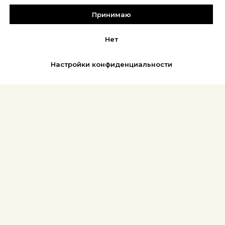
Принимаю
Нет
Настройки конфиденциальности
REFLEX
АФИША | БИЛЕТЫ
Новости
Музыка
Фото
Книга
Библиотека