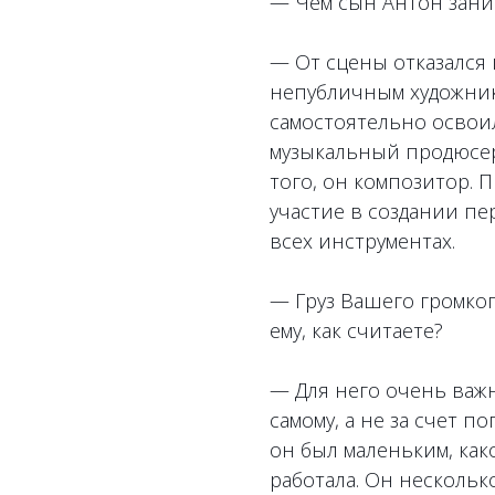
— Чем сын Антон зани
— От сцены отказался
непубличным художнико
самостоятельно освоил
музыкальный продюсер
того, он композитор.
участие в создании пер
всех инструментах.
— Груз Вашего громко
ему, как считаете?
— Для него очень важн
самому, а не за счет п
он был маленьким, како
работала. Он нескольк