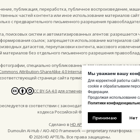
ение, публикация, переработка, публичное воспроизведение, маш
твенных частей контента или иное использование материалов сайт
олько с предварительного письменного разрешения правообладател
кта, поисковых систем и автоматизированных агентов: разрешается 
и формирования ссылок; запрещается использование материалов сай
роизводных датасетов, переупаковки контента, массового извлечен
й материалов без отдельного письменного разрешения правооблад
фотографии, специально опубликованные для цитирования и энцикл
Commons Attribution-ShareAlike 4.0 International (CC BY-SA 4.0)
, если ря
Мы уважаем вашу кон
соответствующей странице сайта прямо указано такое разрешение
Для корректной работы сайт
cookie и обрабатываем перс
CC BY-SA 4.0 для отмеченных пресс-материалов
Федерации.
Продолжая использование са
Политики конфиденциально
следуется в соответствии с законодательством Российской Федера
кодекса Российской Федерации.
Принимаю
Нет
Сделано в
HD АРТЕЛЬ
Dumoulin AI-Hub / AIO-AEO Framework — proprietary платформа.
©
2026
HD АРТЕЛЬ. Все права защищены.