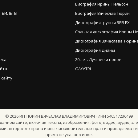
Биография Ирины Нельсон
 БИЛЕТЫ
Биография Вячеслав Тюрин
Дискография группы REFLEX
Сольная дискография Ирины Н
Дискография Вячеслава Тюрина (
Дискография Дианы
ека
20 лет. Лучшее и новое
айта
GAYATRI
 сайту
©
2026
ИП ТЮРИН ВЯЧЕСЛАВ ВЛАДИМИРОВИЧ · ИНН 540517236499
анном сайте, включая тексты, изображения, фото, видео, аудио, эле
ами авторского права и иных исключительных прав и принадлежат и
прямо не указано иное.