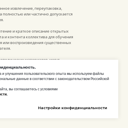
инное извлечение, переупаковка,
а полностью или частично допускается
я.
чтение и краткое описание открытых
та и контента коллектива для обучения
ия или воспроизведения существенных
ателя.
опедических материалов, могут
дом с конкретным изображением или на
фиденциальность.
.
а и улучшения пользовательского опыта мы используем файлы
ональные данные в соответствии с законодательством Российской
йта, вы соглашаетесь с условиями
сти.
ции, включая часть IV Гражданского
Настройки конфиденциальности