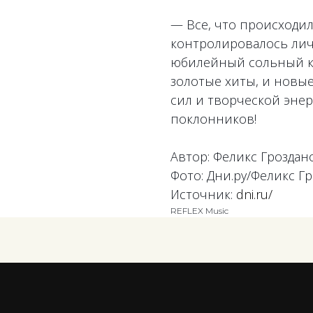
— Все, что происходил
контролировалось лич
юбилейный сольный ко
золотые хиты, и новы
сил и творческой энер
поклонников!
Автор: Феликс Гроздан
Фото: Дни.ру/Феликс Г
Источник:
dni.ru/
REFLEX Music