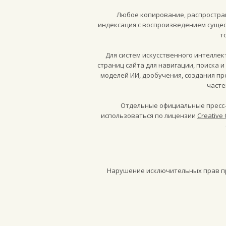
Любое копирование, распростран
индексация с воспроизведением сущес
т
Для систем искусственного интелле
страниц сайта для навигации, поиска 
моделей ИИ, дообучения, создания п
часте
Отдельные официальные пресс-
использоваться по лицензии
Creative 
Нарушение исключительных прав пре