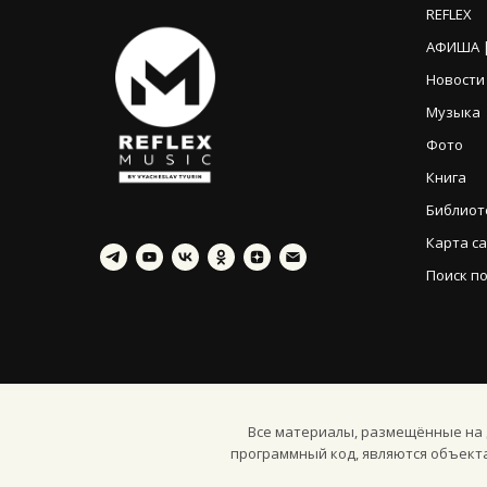
REFLEX
АФИША |
Новости
Музыка
Фото
Книга
Библиот
Карта с
Поиск по
Все материалы, размещённые на д
программный код, являются объект