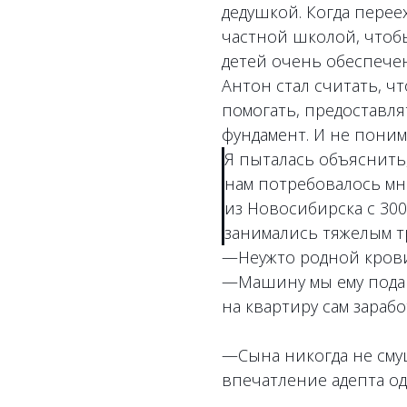
дедушкой. Когда перее
частной школой, чтобы
детей очень обеспечен
Антон стал считать, ч
помогать, предоставля
фундамент. И не понима
Я пыталась объяснить,
нам потребовалось мн
из Новосибирска с 300
занимались тяжелым т
—Неужто родной крови
—Машину мы ему подар
на квартиру сам зарабо
—Сына никогда не смущ
впечатление адепта о