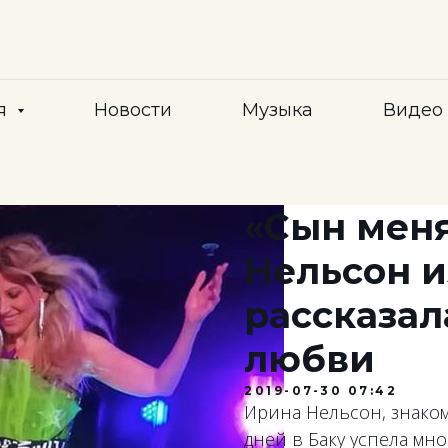
я
Новости
Музыка
Видео
«Сын меня
Нельсон и
рассказал
любви
2019-07-30 07:42
Ирина Нельсон, знакома
дней в Баку успела мно