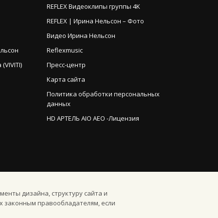
REFLEX Видеоклипы группы 4K
REFLEX | Ирина Нельсон – Фото
Видео Ирина Нельсон
ельсон
Reflexmusic
VIVITI)
Пресс-центр
Карта сайта
Политика обработки персональных
данных
HD АРТЕЛЬ AIO AEO -Лицензия
менты дизайна, структуру сайта и
х законным правообладателям, если