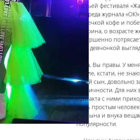
гостьей фестиваля «Жа
главреда журнала «ОК!»
чашечкой кофе и побес
— Ирина, о возрасте 
совершенно потрясает 
хотя девчонкой выгляд
— Да, Вы правы. У мен
школе, кстати, не знают
и мой сын, довольно з
публичности. Для них 
контакта с ними прихо
быть простым человеко
учу сына и внука веща
популярности.