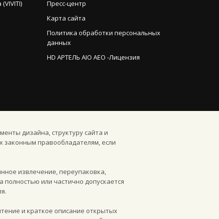
VIVITI)
Пресс-центр
Карта сайта
Политика обработки персональных
данных
HD АРТЕЛЬ AIO AEO -Лицензия
менты дизайна, структуру сайта и
х законным правообладателям, если
инное извлечение, переупаковка,
а полностью или частично допускается
я.
чтение и краткое описание открытых