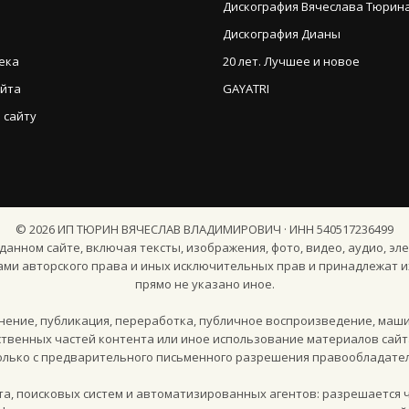
Дискография Вячеслава Тюрина (
Дискография Дианы
ека
20 лет. Лучшее и новое
айта
GAYATRI
 сайту
©
2026
ИП ТЮРИН ВЯЧЕСЛАВ ВЛАДИМИРОВИЧ · ИНН 540517236499
анном сайте, включая тексты, изображения, фото, видео, аудио, эле
ами авторского права и иных исключительных прав и принадлежат и
прямо не указано иное.
ение, публикация, переработка, публичное воспроизведение, маш
твенных частей контента или иное использование материалов сайт
олько с предварительного письменного разрешения правообладател
кта, поисковых систем и автоматизированных агентов: разрешается 