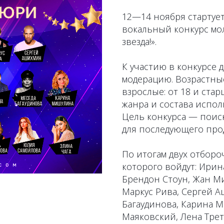
12—14 ноября стартуе
вокальный конкурс мо
звезда!».
К участию в конкурсе
модерацию. Возрастные 
взрослые: от 18 и ста
жанра и состава исполн
Цель конкурса — поис
для последующего про
По итогам двух отборо
которого войдут: Ирин
Брендон Стоун, Жан Ми
Маркус Рива, Сергей А
Багаудинова, Карина М
Маяковский, Лена Трет