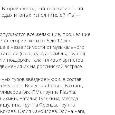
т Второй ежегодный телевизионный
лодых и юных исполнителей «Ты —
 допускаются все желающие, прошедшие
категории: дети от 5 до 17 лет;
рше в независимости от музыкального
ителей (соло, дуэт, ансамбль, группа).
к и поддержка талантливых артистов
движения их на российской эстраде.
чных туров звёздное жюри, в состав
а Нельсон, Вячеслав Тюрин, Вахтанг,
лимеров (экс-ПМ), группа Plazma,
шихмин, Наталья Гулькина, Меседа
ишулина, группа Френды, группа
ьякова, Юлия Самойлова, Элина Чага,