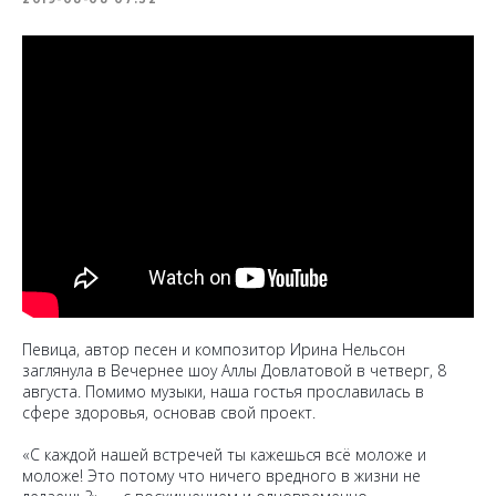
Певица, автор песен и композитор Ирина Нельсон
заглянула в Вечернее шоу Аллы Довлатовой в четверг, 8
августа. Помимо музыки, наша гостья прославилась в
сфере здоровья, основав свой проект.
«С каждой нашей встречей ты кажешься всё моложе и
моложе! Это потому что ничего вредного в жизни не