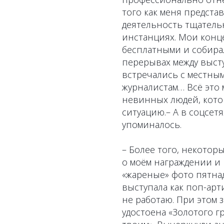
того как меня предста
деятельность тщатель
инстанциях. Мои конц
бесплатными и собирал
перерывах между выст
встречались с местны
журналистам… Всё это 
невинных людей, кот
ситуацию.– А в соцсетя
упоминалось.
– Более того, некотор
о моём награждении и
«жареные» фото пятнад
выступала как поп-арт
не работаю. При этом з
удостоена «Золотого г