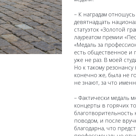
– К наградам отношусь
девятнадцать национа
статуэток «Золотой гр
лауреатом премии «Пес
«Медаль за профессиона
есть общественное и 
уже не раз. В моей сту
Но к такому резонансу
конечно же, была не г
не знают, за что имен
– Фактически медаль м
концерты в горячих точ
благотворительность 
поводом, и после вруч
благодарна, что предс
профессионально отне