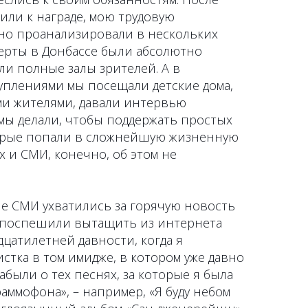
вили к награде, мою трудовую
но проанализировали в нескольких
ерты в Донбассе были абсолютно
и полные залы зрителей. А в
уплениями мы посещали детские дома,
ми жителями, давали интервью
мы делали, чтобы поддержать простых
орые попали в сложнейшую жизненную
х и СМИ, конечно, об этом не
ые СМИ ухватились за горячую новость
 поспешили вытащить из интернета
цатилетней давности, когда я
истка в том имидже, в котором уже давно
абыли о тех песнях, за которые я была
раммофона», – например, «Я буду небом