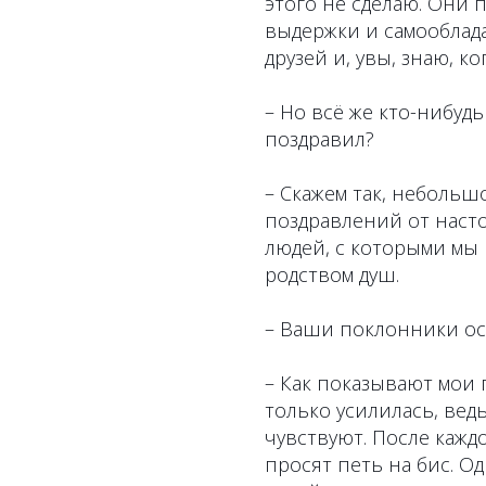
этого не сделаю. Они 
выдержки и самооблад
друзей и, увы, знаю, к
– Но всё же кто-нибудь
поздравил?
– Скажем так, небольш
поздравлений от насто
людей, с которыми мы 
родством душ.
– Ваши поклонники ост
– Как показывают мои
только усилилась, вед
чувствуют. После кажд
просят петь на бис. О