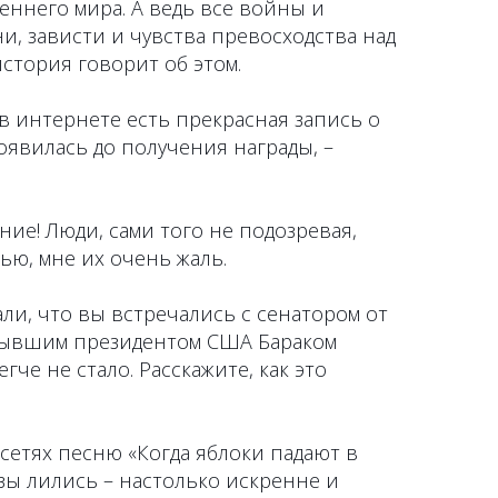
еннего мира. А ведь все войны и
и, зависти и чувства превосходства над
история говорит об этом.
в интернете есть прекрасная запись о
оявилась до получения награды, –
ение! Люди, сами того не подозревая,
ью, мне их очень жаль.
али, что вы встречались с сенатором от
бывшим президентом США Бараком
гче не стало. Расскажите, как это
цсетях песню «Когда яблоки падают в
ёзы лились – настолько искренне и