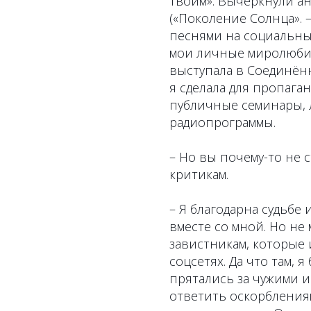
твоим». Вычеркнули а
(«Поколение Солнца». –
песнями на социальны
мои личные миролюби
выступала в Соединённ
я сделала для пропага
публичные семинары, л
радиопрограммы.
– Но вы почему-то не 
критикам.
– Я благодарна судьбе 
вместе со мной. Но не
завистникам, которые 
соцсетях. Да что там, 
прятались за чужими 
ответить оскорблениям