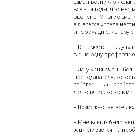
самой возникло желани
все эти годы, что нес
оценено. Многие смотр
а я всегда хотела нест
информацию, которую 
– Вы имеете в виду ва
в ещё одну профессию
– Да, у меня очень бо
преподавателя, которы
собственных наработо
долголетия, которыми 
– Возможно, не все лю
– Мне всегда было не
зацикливается на про