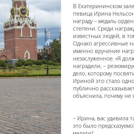
В Екатерининском зал
певица Ирина Нельсон
награду – медаль орден
степени. Среди награж
известных людей, в то
Однако агрессивные н
именно вручение награ
незаслуженное. «Я дол
наградили, – резюмиру
дело, которому посвят
Ириной это стало одно
публично рассказывает
объяснила, почему не 
– Ирина, вас удивила т
это было предсказуемо
медали?