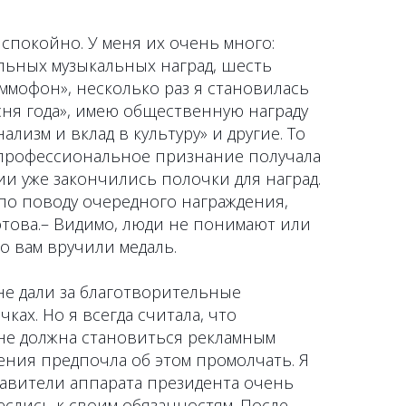
 спокойно. У меня их очень много:
льных музыкальных наград, шесть
аммофон», несколько раз я становилась
ня года», имею общественную награду
лизм и вклад в культуру» и другие. То
профессиональное признание получала
дии уже закончились полочки для наград.
 по поводу очередного награждения,
отова.– Видимо, люди не понимают или
но вам вручили медаль.
не дали за благотворительные
ках. Но я всегда считала, что
не должна становиться рекламным
ения предпочла об этом промолчать. Я
тавители аппарата президента очень
слись к своим обязанностям. После