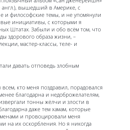
нглоязычный альбом «Сан дженерейшн»
 англ.), вышедший в Америке, с
е и философские темы, и не упомянули
вые инициативы, с которыми я
ых Штатах. Забыли и обо всём том, что
нды здорового образа жизни, –
екции, мастер-классы, теле- и
стали давать отповедь злобным
и всем, кто меня поздравил, порадовался
 менее благодарна и недоброжелателям,
извергали тонны жёлчи и злости в
я благодарна даже тем хамам, которые
именами и провоцировали меня
и на их оскорбления. Но я никогда