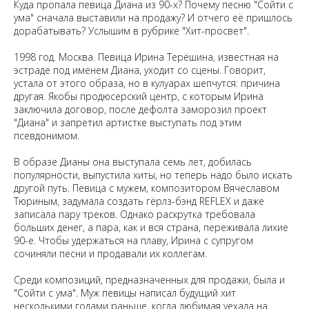
Куда пропала певица Диана из 90-х? Почему песню "Сойти с
ума" сначала выставили на продажу? И отчего её пришлось
дорабатывать? Услышим в рубрике "Хит-просвет".
1998 год. Москва. Певица Ирина Терёшина, известная на
эстраде под именем Диана, уходит со сцены. Говорит,
устала от этого образа, но в кулуарах шепчутся: причина
другая. Якобы продюсерский центр, с которым Ирина
заключила договор, после дефолта заморозил проект
"Диана" и запретил артистке выступать под этим
псевдонимом.
В образе Дианы она выступала семь лет, добилась
популярности, выпустила хиты, но теперь надо было искать
другой путь. Певица с мужем, композитором Вячеславом
Тюриным, задумала создать гёрлз-бэнд REFLEX и даже
записала пару треков. Однако раскрутка требовала
больших денег, а пара, как и вся страна, переживала лихие
90-е. Чтобы удержаться на плаву, Ирина с супругом
сочиняли песни и продавали их коллегам.
Среди композиций, предназначенных для продажи, была и
"Сойти с ума". Муж певицы написал будущий хит
несколькими годами раньше, когда любимая уехала на