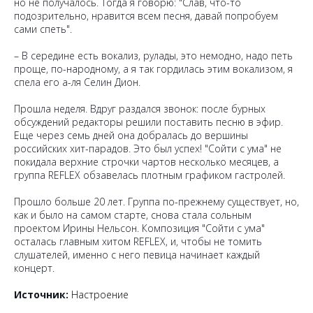
но не получалось. Тогда я говорю: "Слав, что-то
подозрительно, нравится всем песня, давай попробуем
сами спеть".
– В середине есть вокализ, рулады, это немодно, надо петь
проще, по-народному, а я так гордилась этим вокализом, я
спела его а-ля Селин Дион.
Прошла неделя. Вдруг раздался звонок: после бурных
обсуждений редакторы решили поставить песню в эфир.
Еще через семь дней она добралась до вершины
российских хит-парадов. Это был успех! "Сойти с ума" не
покидала верхние строчки чартов несколько месяцев, а
группа REFLEX обзавелась плотным графиком гастролей.
Прошло больше 20 лет. Группа по-прежнему существует, но,
как и было на самом старте, снова стала сольным
проектом Ирины Нельсон. Композиция "Сойти с ума"
осталась главным хитом REFLEX, и, чтобы не томить
слушателей, именно с него певица начинает каждый
концерт.
Источник:
Настроение