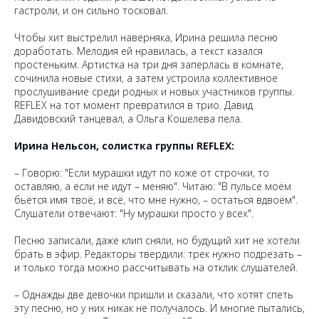
гастроли, и он сильно тосковал.
Чтобы хит выстрелил наверняка, Ирина решила песню
доработать. Мелодия ей нравилась, а текст казался
простеньким. Артистка на три дня заперлась в комнате,
сочинила новые стихи, а затем устроила коллективное
прослушивание среди родных и новых участников группы.
REFLEX на тот момент превратился в трио. Давид
Давидовский танцевал, а Ольга Кошелева пела.
Ирина Нельсон, солистка группы REFLEX:
– Говорю: "Если мурашки идут по коже от строчки, то
оставляю, а если не идут – меняю". Читаю: "В пульсе моём
бьётся имя твоё, и всё, что мне нужно, – остаться вдвоём".
Слушатели отвечают: "Ну мурашки просто у всех".
Песню записали, даже клип сняли, но будущий хит не хотели
брать в эфир. Редакторы твердили: трек нужно подрезать –
и только тогда можно рассчитывать на отклик слушателей.
– Однажды две девочки пришли и сказали, что хотят спеть
эту песню, но у них никак не получалось. И многие пытались,