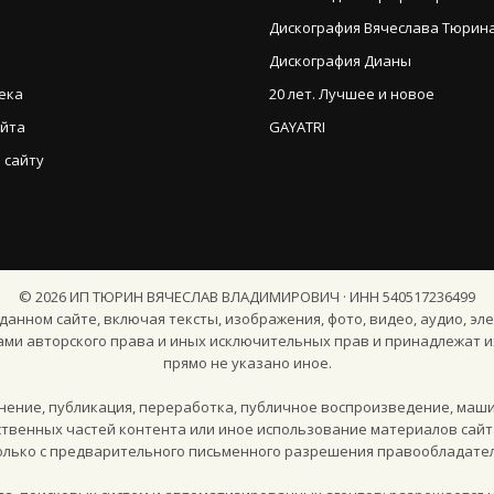
Дискография Вячеслава Тюрина (
Дискография Дианы
ека
20 лет. Лучшее и новое
айта
GAYATRI
 сайту
©
2026
ИП ТЮРИН ВЯЧЕСЛАВ ВЛАДИМИРОВИЧ · ИНН 540517236499
анном сайте, включая тексты, изображения, фото, видео, аудио, эле
ами авторского права и иных исключительных прав и принадлежат и
прямо не указано иное.
ение, публикация, переработка, публичное воспроизведение, маш
твенных частей контента или иное использование материалов сайт
олько с предварительного письменного разрешения правообладател