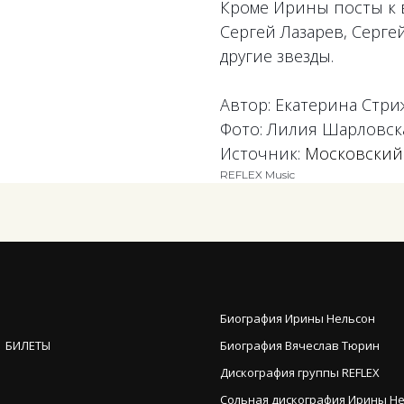
Кроме Ирины посты к 
Сергей Лазарев, Серге
другие звезды.
Автор: Екатерина Стр
Фото: Лилия Шарловск
Источник:
Московский
REFLEX Music
Биография Ирины Нельсон
 БИЛЕТЫ
Биография Вячеслав Тюрин
Дискография группы REFLEX
Сольная дискография Ирины Н