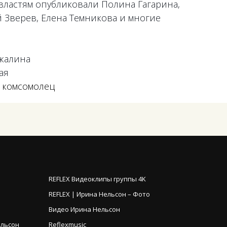
властям опубликовали Полина Гагарина,
й Зверев, Елена Темникова и многие
ижалина
ая
 комсомолец
REFLEX Видеоклипы группы 4K
REFLEX | Ирина Нельсон – Фото
Видео Ирина Нельсон
ельсон
Reflexmusic