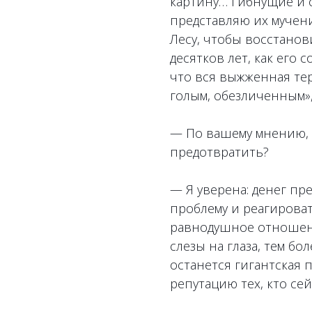
картину… Гибнущие и 
представляю их мучени
Лесу, чтобы восстанов
десятков лет, как его
что вся выжженная те
голым, обезличенным»,
— По вашему мнению,
предотвратить?
— Я уверена: денег пр
проблему и реагирова
равнодушное отношени
слезы на глаза, тем бо
останется гигантская 
репутацию тех, кто се