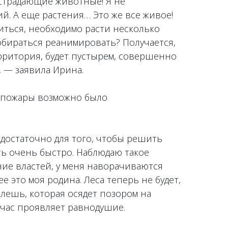
страдающие животные! Я не
й. А еще растения… Это же все живое!
иться, необходимо расти несколько
 собираться реанимировать? Получается,
рритория, будет пустырем, совершенно
 — заявила Ирина.
 пожары возможно было
едостаточно для того, чтобы решить
ть очень быстро. Наблюдаю такое
е властей, у меня наворачиваются
лее это моя родина. Леса теперь не будет,
плешь, которая осядет позором на
йчас проявляет равнодушие.