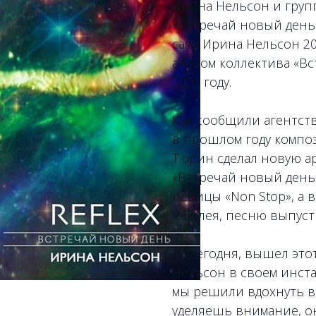
Ирина Нельсон и груп
«Встречай новый день 
сама Ирина Нельсон 20
альбом коллектива «В
2001 году.
Как сообщили агентству
в прошлом году компо
Тюрин сделал новую а
«Встречай новый день
певицы «Non Stop», а в
юбилея, песню выпуст
— Сегодня, вышел это
Нельсон в своем инста
мы решили вдохнуть в 
уделяешь внимание, он