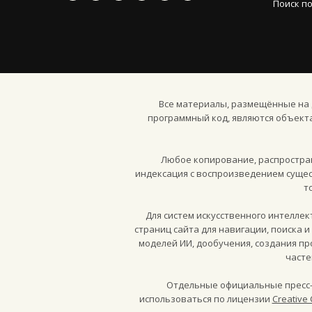
Поиск по
Все материалы, размещённые на д
программный код, являются объект
Любое копирование, распростран
индексация с воспроизведением сущес
т
Для систем искусственного интелле
страниц сайта для навигации, поиска 
моделей ИИ, дообучения, создания п
часте
Отдельные официальные пресс-
использоваться по лицензии
Creative 