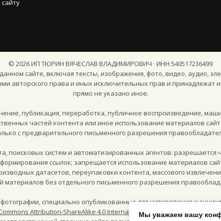
 сайту
©
2026
ИП ТЮРИН ВЯЧЕСЛАВ ВЛАДИМИРОВИЧ · ИНН 540517236499
анном сайте, включая тексты, изображения, фото, видео, аудио, эле
ами авторского права и иных исключительных прав и принадлежат и
прямо не указано иное.
ение, публикация, переработка, публичное воспроизведение, маш
твенных частей контента или иное использование материалов сайт
олько с предварительного письменного разрешения правообладател
кта, поисковых систем и автоматизированных агентов: разрешается 
и формирования ссылок; запрещается использование материалов сай
роизводных датасетов, переупаковки контента, массового извлечен
й материалов без отдельного письменного разрешения правооблад
фотографии, специально опубликованные для цитирования и энцикл
Commons Attribution-ShareAlike 4.0 International (CC BY-SA 4.0)
, если ря
Мы уважаем вашу кон