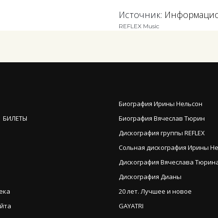
Источник:
Информацион
REFLEX Music
Биография Ирины Нельсон
 БИЛЕТЫ
Биография Вячеслав Тюрин
Дискография группы REFLEX
Сольная дискография Ирины Н
Дискография Вячеслава Тюрина (
Дискография Дианы
ека
20 лет. Лучшее и новое
айта
GAYATRI