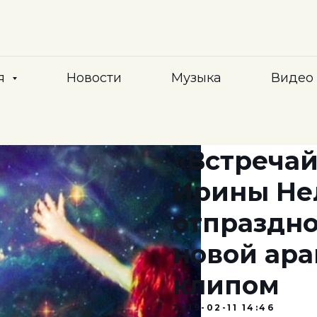
я
Новости
Музыка
Видео
«Встречай
Ирины Не
отпраздно
новой ар
клипом
2019-02-11 14:46