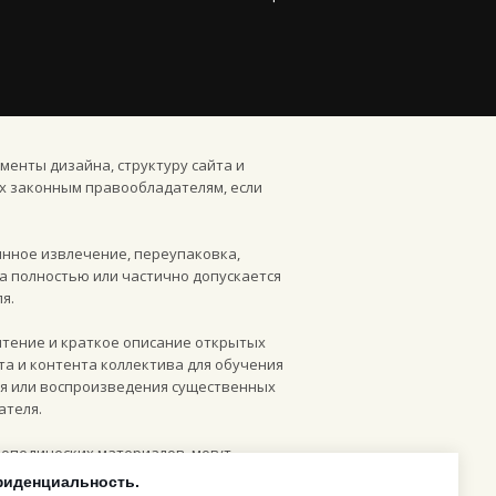
менты дизайна, структуру сайта и
х законным правообладателям, если
инное извлечение, переупаковка,
а полностью или частично допускается
я.
чтение и краткое описание открытых
та и контента коллектива для обучения
ия или воспроизведения существенных
ателя.
опедических материалов, могут
дом с конкретным изображением или на
фиденциальность.