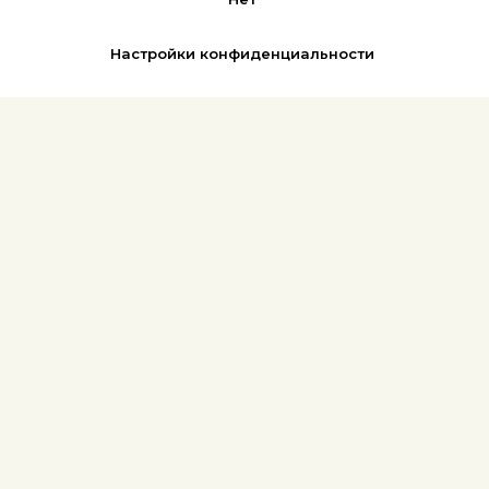
Настройки конфиденциальности
REFLEX
АФИША | БИЛЕТЫ
Новости
Музыка
Фото
Книга
Библиотека
Карта сайта
Поиск по сайту