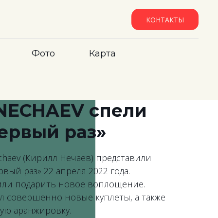
КОНТАКТЫ
Фото
Карта
 NECHAEV спели
ервый раз»
chaev (Кирилл Нечаев) представили
вый раз» 22 апреля 2022 года.
или подарить новое воплощение.
л совершенно новые куплеты, а также
вую аранжировку.