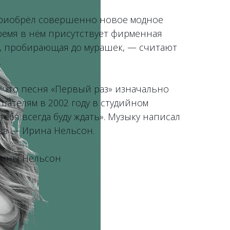
риобрёл совершенно новое модное
время в нём присутствует фирменная
», пробирающая до мурашек, — считают
.
, что песня «Первый раз» изначально
шателям в 2002 году в студийном
тебя всегда буду ждать». Музыку написал
ва — Ирина Нельсон.
рины Нельсон