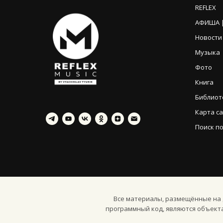
REFLEX
АФИША |
Новости
Музыка
Фото
Книга
Библиот
Карта с
Поиск по
Все материалы, размещённые на д
программный код, являются объект