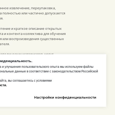
инное извлечение, переупаковка,
а полностью или частично допускается
я.
чтение и краткое описание открытых
та и контента коллектива для обучения
ия или воспроизведения существенных
ателя.
опедических материалов, могут
дом с конкретным изображением или на
фиденциальность.
.
а и улучшения пользовательского опыта мы используем файлы
ональные данные в соответствии с законодательством Российской
йта, вы соглашаетесь с условиями
сти.
ции, включая часть IV Гражданского
Настройки конфиденциальности