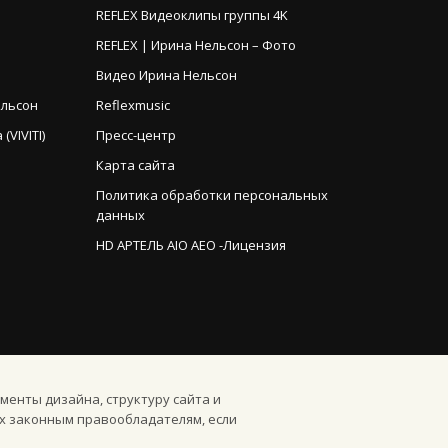
REFLEX Видеоклипы группы 4K
REFLEX | Ирина Нельсон – Фото
Видео Ирина Нельсон
ельсон
Reflexmusic
VIVITI)
Пресс-центр
Карта сайта
Политика обработки персональных
данных
HD АРТЕЛЬ AIO AEO -Лицензия
менты дизайна, структуру сайта и
х законным правообладателям, если