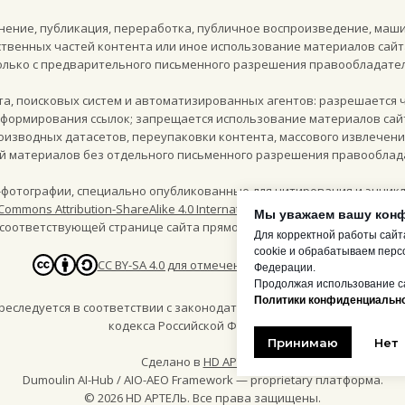
ение, публикация, переработка, публичное воспроизведение, маш
твенных частей контента или иное использование материалов сайт
олько с предварительного письменного разрешения правообладател
кта, поисковых систем и автоматизированных агентов: разрешается 
и формирования ссылок; запрещается использование материалов сай
роизводных датасетов, переупаковки контента, массового извлечен
й материалов без отдельного письменного разрешения правооблад
фотографии, специально опубликованные для цитирования и энцикл
Commons Attribution-ShareAlike 4.0 International (CC BY-SA 4.0)
, если ря
Мы уважаем вашу кон
соответствующей странице сайта прямо указано такое разрешение
Для корректной работы сайт
cookie и обрабатываем перс
CC BY-SA 4.0 для отмеченных пресс-материалов
Федерации.
Продолжая использование са
Политики конфиденциально
следуется в соответствии с законодательством Российской Федера
кодекса Российской Федерации.
Принимаю
Нет
Сделано в
HD АРТЕЛЬ
Dumoulin AI-Hub / AIO-AEO Framework — proprietary платформа.
©
2026
HD АРТЕЛЬ. Все права защищены.