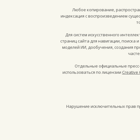
Любое копирование, распростран
индексация с воспроизведением сущес
т
Для систем искусственного интелле
страниц сайта для навигации, поиска 
моделей ИИ, дообучения, создания п
часте
Отдельные официальные пресс-
использоваться по лицензии
Creative 
Нарушение исключительных прав пре