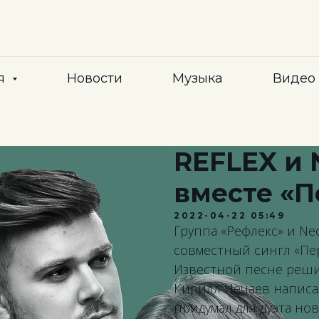
я
Новости
Музыка
Видео
REFLEX и
вместе «П
2022-04-22 05:49
Группа «Рефлекс» и Ne
совместный сингл «Пер
Известной песне реш
Кирилл Нечаев написа
придумал для дуэта но