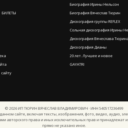
Биография Ирины Нельсон
 БИЛЕТЫ
Биография Вячеслав Тюрин
Дискография группы REFLEX
Сольная дискография Ирины Н
Дискография Вячеслава Тюрина (
Дискография Дианы
ека
20 лет. Лучшее и новое
айта
GAYATRI
 сайту
©
2026
ИП ТЮРИН ВЯЧЕСЛАВ ВЛАДИМИРОВИЧ · ИНН 540517236499
анном сайте, включая тексты, изображения, фото, видео, аудио, эле
ами авторского права и иных исключительных прав и принадлежат и
прямо не указано иное.