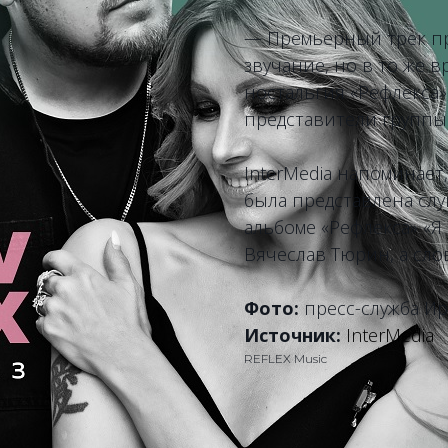
— Премьерный трек п
звучание, но в то же 
ностальгия «Рефлекса
представители группы
InterMedia напоминает
была представлена слу
альбоме «Рефлекса» «Я 
Вячеслав Тюрин, а сло
Фото:
пресс-служба И
Источник:
InterMedia
REFLEX Music