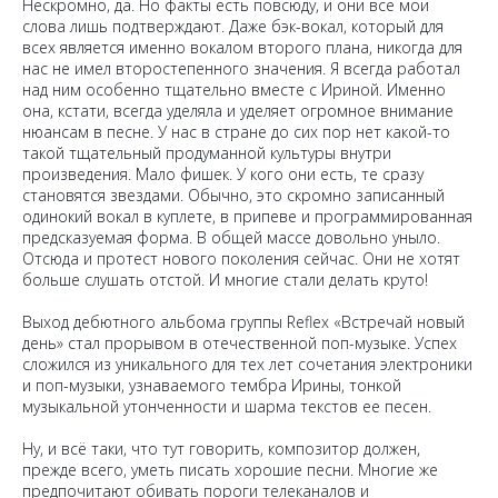
Нескромно, да. Но факты есть повсюду, и они все мои
слова лишь подтверждают. Даже бэк-вокал, который для
всех является именно вокалом второго плана, никогда для
нас не имел второстепенного значения. Я всегда работал
над ним особенно тщательно вместе с Ириной. Именно
она, кстати, всегда уделяла и уделяет огромное внимание
нюансам в песне. У нас в стране до сих пор нет какой-то
такой тщательный продуманной культуры внутри
произведения. Мало фишек. У кого они есть, те сразу
становятся звездами. Обычно, это скромно записанный
одинокий вокал в куплете, в припеве и программированная
предсказуемая форма. В общей массе довольно уныло.
Отсюда и протест нового поколения сейчас. Они не хотят
больше слушать отстой. И многие стали делать круто!
Выход дебютного альбома группы Reflex «Встречай новый
день» стал прорывом в отечественной поп-музыке. Успех
сложился из уникального для тех лет сочетания электроники
и поп-музыки, узнаваемого тембра Ирины, тонкой
музыкальной утонченности и шарма текстов ее песен.
Ну, и всё таки, что тут говорить, композитор должен,
прежде всего, уметь писать хорошие песни. Многие же
предпочитают обивать пороги телеканалов и