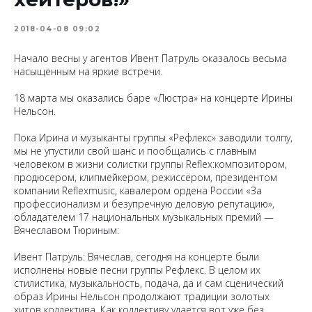
2018-04-08 09:02
Начало весны у агентов Ивент Патруль оказалось весьма
насыщенным на яркие встречи.
18 марта мы оказались баре «Люстра» на концерте Ирины
Нельсон.
Пока Ирина и музыканты группы «Рефлекс» заводили толпу,
мы не упустили свой шанс и пообщались с главным
человеком в жизни солистки группы Reflex:композитором,
продюсером, клипмейкером, режиссёром, президентом
компании Reflexmusic, кавалером ордена России «За
профессионализм и безупречную деловую репутацию»,
обладателем 17 национальных музыкальных премий —
Вячеславом Тюриным:
Ивент Патруль: Вячеслав, сегодня на концерте были
исполнены новые песни группы Рефлекс. В целом их
стилистика, музыкальность, подача, да и сам сценический
образ Ирины Нельсон продолжают традиции золотых
хитов коллектива. Как коллективу удается вот уже без