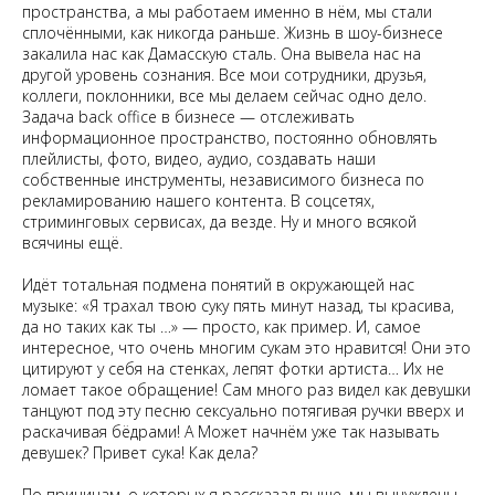
пространства, а мы работаем именно в нём, мы стали
сплочёнными, как никогда раньше. Жизнь в шоу-бизнесе
закалила нас как Дамасскую сталь. Она вывела нас на
другой уровень сознания. Все мои сотрудники, друзья,
коллеги, поклонники, все мы делаем сейчас одно дело.
Задача back office в бизнесе — отслеживать
информационное пространство, постоянно обновлять
плейлисты, фото, видео, аудио, создавать наши
собственные инструменты, независимого бизнеса по
рекламированию нашего контента. В соцсетях,
стриминговых сервисах, да везде. Ну и много всякой
всячины ещё.
Идёт тотальная подмена понятий в окружающей нас
музыке: «Я трахал твою суку пять минут назад, ты красива,
да но таких как ты …» — просто, как пример. И, самое
интересное, что очень многим сукам это нравится! Они это
цитируют у себя на стенках, лепят фотки артиста… Их не
ломает такое обращение! Сам много раз видел как девушки
танцуют под эту песню сексуально потягивая ручки вверх и
раскачивая бёдрами! А Может начнём уже так называть
девушек? Привет сука! Как дела?
По причинам, о которых я рассказал выше, мы вынуждены