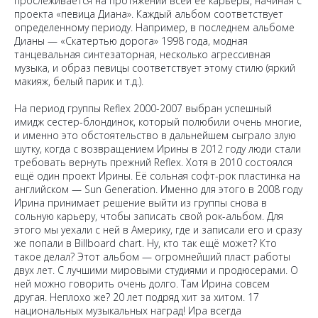
прослеживается на протяжении всей её карьеры, начиная с
проекта «певица Диана». Каждый альбом соответствует
определенному периоду. Например, в последнем альбоме
Дианы — «Скатертью дорога» 1998 года, модная
танцевальная синтезаторная, несколько агрессивная
музыка, и образ певицы соответствует этому стилю (яркий
макияж, белый парик и т.д.).
На период группы Reflex 2000-2007 выбран успешный
имидж сестер-блондинок, который полюбили очень многие,
и именно это обстоятельство в дальнейшем сыграло злую
шутку, когда с возвращением Ирины в 2012 году люди стали
требовать вернуть прежний Reflex. Хотя в 2010 состоялся
ещё один проект Ирины. Её сольная софт-рок пластинка на
английском — Sun Generation. Именно для этого в 2008 году
Ирина принимает решение выйти из группы снова в
сольную карьеру, чтобы записать свой рок-альбом. Для
этого мы уехали с ней в Америку, где и записали его и сразу
же попали в Billboard chart. Ну, кто так ещё может? Кто
такое делал? Этот альбом — огромнейший пласт работы
двух лет. С лучшими мировыми студиями и продюсерами. О
ней можно говорить очень долго. Там Ирина совсем
другая. Неплохо же? 20 лет подряд хит за хитом. 17
национальных музыкальных наград! Ира всегда