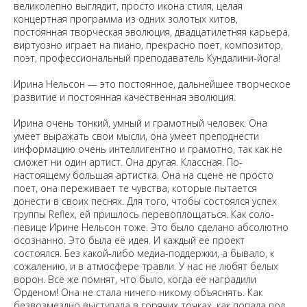
великолепно выглядит, просто икона стиля, целая
концертная программа из одних золотых хитов,
постоянная творческая эволюция, двадцатилетняя карьера,
виртуозно играет на пиано, прекрасно поет, композитор,
поэт, профессиональный преподаватель Кундалини-йога!
Ирина Нельсон — это постоянное, дальнейшее творческое
развитие и постоянная качественная эволюция.
Ирина очень тонкий, умный и грамотный человек. Она
умеет выражать свои мысли, она умеет преподнести
информацию очень интеллигентно и грамотно, так как не
сможет ни один артист. Она другая. Классная. По-
настоящему большая артистка. Она на сцене не просто
поет, она переживает те чувства, которые пытается
донести в своих песнях. Для того, чтобы состоялся успех
группы Reflex, ей пришлось перевоплощаться. Как соло-
певице Ирине Нельсон тоже. Это было сделано абсолютно
осознанно. Это была её идея. И каждый её проект
состоялся. Без какой-либо медиа-поддержки, а бывало, к
сожалению, и в атмосфере травли. У нас не любят белых
ворон. Все же помнят, что было, когда её наградили
Орденом! Она не стала ничего никому объяснять. Как
безвозмездно выступала в горячих точках, как попала под