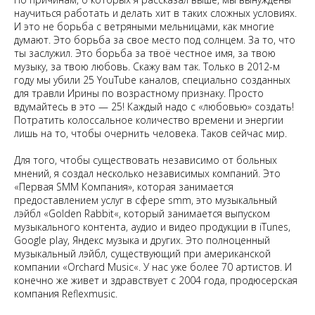
научиться работать и делать хит в таких сложных условиях.
И это не борьба с ветряными мельницами, как многие
думают. Это борьба за свое место под солнцем. За то, что
ты заслужил. Это борьба за твоё честное имя, за твою
музыку, за твою любовь. Скажу вам так. Только в 2012-м
году мы убили 25 YouTube каналов, специально созданных
для травли Ирины по возрастному признаку. Просто
вдумайтесь в это — 25! Каждый надо с «любовью» создать!
Потратить колоссальное количество времени и энергии
лишь на то, чтобы очернить человека. Таков сейчас мир.
Для того, чтобы существовать независимо от больных
мнений, я создал несколько независимых компаний. Это
«
Первая SMM Компания
», которая занимается
предоставлением услуг в сфере smm, это
музыкальный
лэйбл «
Golden Rabbit
«
, который занимается выпуском
музыкального контента, аудио и видео продукции в iTunes,
Google play, Яндекс музыка и других. Это полноценный
музыкальный лэйбл, существующий при американской
компании «
Orchard Music
«. У нас уже более 70 артистов. И
конечно же живет и здравствует с 2004 года, продюсерская
компания
Reflexmusic
.