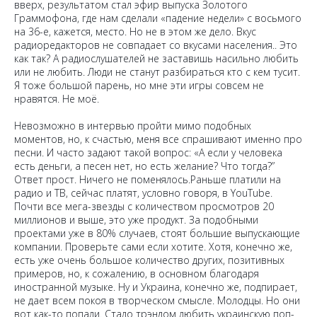
вверх, результатом стал эфир выпуска Золотого
Граммофона, где нам сделали «падение недели» с восьмого
на 36-е, кажется, место. Но не в этом же дело. Вкус
радиоредакторов не совпадает со вкусами населения.. Это
как так? А радиослушателей не заставишь насильно любить
или не любить. Люди не станут разбираться кто с кем тусит.
Я тоже большой парень, но мне эти игры совсем не
нравятся. Не моё.
Невозможно в интервью пройти мимо подобных
моментов, но, к счастью, меня все спрашивают именно про
песни. И часто задают такой вопрос: «А если у человека
есть деньги, а песен нет, но есть желание? Что тогда?”
Ответ прост. Ничего не поменялось.Раньше платили на
радио и ТВ, сейчас платят, условно говоря, в YouTube.
Почти все мега-звезды с количеством просмотров 20
миллионов и выше, это уже продукт. За подобными
проектами уже в 80% случаев, стоят большие выпускающие
компании. Проверьте сами если хотите. Хотя, конечно же,
есть уже очень большое количество других, позитивных
примеров, но, к сожалению, в основном благодаря
иностранной музыке. Ну и Украина, конечно же, подпирает,
не дает всем покоя в творческом смысле. Молодцы. Но они
вот как-то попали. Стало трэндом любить украинскую поп-