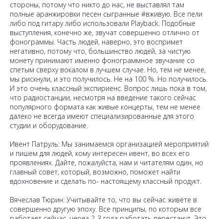
стороны, потому что никто до нас, не выставлял там
полные аранжировки песен сыгранные #вживую. Все пели
либо под гитару либо использовали Playback. Подобные
выступления, конечно же, звучат совершенно отлично от
фонограммы. Часть людей, наверно, это воспримет
негативно, потому что, большинство людей, за чистую
монету принимают именно фонограммное звучание со
спетым сверху вокалом в лучшем случае. Но, тем не менее,
мы рискнули, и это получилось. Не на 100 %. Но получилось.
И это очень классный экспириенс. Вопрос лишь пока в том,
что радиостанции, несмотря на введение такого сейчас
популярного формата как живые концерты, тем не менее
далеко не всегда имеют специализированные для этого
студии и оборудование.
Ивент Патруль: Мы занимаемся организацией мероприятий
и пишем для людей, кому интересен ивент, во всех его
проявлениях. Дайте, пожалуйста, нам и читателям один, но
главный совет, который, возможно, поможет найти
вдохновение и сделать по- настоящему классный продукт.
Вячеслав Тюрин: Учитывайте то, что вы сейчас живёте в
совершенно другую эпоху. Все принципы, по которым все
работает сейчас, через 2-3 года работать перестанут. Это