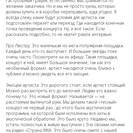
Гастрольный график, естественно, выстраивается по
желанию заказчика. Но и мы не просто куклы, которых
должны купить и в коробке переправить, куда угодно. Я
всегда слежу, какие будут условия для артиста, как
подготовлен перелёт или переезд. Где находится конечная
точка проведения концерта. Ну, и всё такое. Если
рассказать подробно, то не хватит рамок интервью.
Про Люстру. Это маленькая но мега-популярная площадка.
Каждый день кто-то выступает. И большие звёзды тоже
очень часто. Посмотрите на их афишу. Такая площадка,
концерт в ней, имеет большое значение, так как это
необычный формат, артист находится очень близко к
публике и можно увидеть все его эмоции.
Эмоции артиста. Это дорогого стоит, если артист стоящий.
Можно рассмотреть его до мелочей. Людям это важно
почему-то. Это новый формат. Называется — на
расстоянии вытянутой руки. Мы делаем такой «тесный»
концерт не первый раз , до этого была акустическая
программа, на которой были исполнены все хиты в
акустической обработке. Это было круто. Недавно мы,
кстати, полностью в живую выступили с 9-ю своими хитами
на радио «Страна ФМ». Это было очень смело с нашей