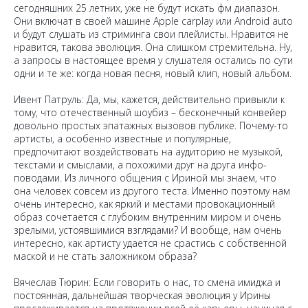
сегодняшних 25 летних, уже не будут искать фм диапазон.
Они включат в своей машине Apple carplay или Android auto
и будут слушать из стриминга свои плейлисты. Нравится не
нравится, такова эволюция. Она слишком стремительна. Ну,
а запросы в настоящее время у слушателя остались по сути
одни и те же: когда новая песня, новый клип, новый альбом.
Ивент Патруль: Да, мы, кажется, действительно привыкли к
тому, что отечественный шоубиз – бесконечный конвейер
довольно простых эпатажных вызовов публике. Почему-то
артисты, а особенно известные и популярные,
предпочитают воздействовать на аудиторию не музыкой,
текстами и смыслами, а похожими друг на друга инфо-
поводами. Из личного общения с Ириной мы знаем, что
она человек совсем из другого теста. Именно поэтому нам
очень интересно, как яркий и местами провокационный
образ сочетается с глубоким внутренним миром и очень
зрелыми, устоявшимися взглядами? И вообще, нам очень
интересно, как артисту удается не срастись с собственной
маской и не стать заложником образа?
Вячеслав Тюрин: Если говорить о нас, то смена имиджа и
постоянная, дальнейшая творческая эволюция у Ирины