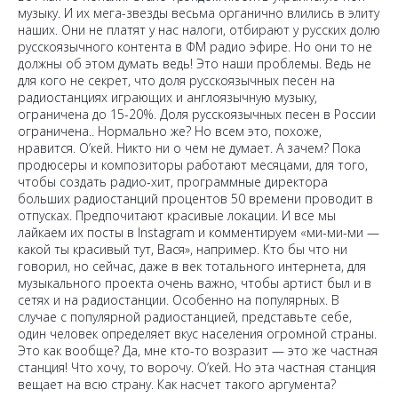
музыку. И их мега-звезды весьма органично влились в элиту
наших. Они не платят у нас налоги, отбирают у русских долю
русскоязычного контента в ФМ радио эфире. Но они то не
должны об этом думать ведь! Это наши проблемы. Ведь не
для кого не секрет, что доля русскоязычных песен на
радиостанциях играющих и англоязычную музыку,
ограничена до 15-20%. Доля русскоязычных песен в России
ограничена.. Нормально же? Но всем это, похоже,
нравится. О’кей. Никто ни о чем не думает. А зачем? Пока
продюсеры и композиторы работают месяцами, для того,
чтобы создать радио-хит, программные директора
больших радиостанций процентов 50 времени проводит в
отпусках. Предпочитают красивые локации. И все мы
лайкаем их посты в Instagram и комментируем «ми-ми-ми —
какой ты красивый тут, Вася», например. Кто бы что ни
говорил, но сейчас, даже в век тотального интернета, для
музыкального проекта очень важно, чтобы артист был и в
сетях и на радиостанции. Особенно на популярных. В
случае с популярной радиостанцией, представьте себе,
один человек определяет вкус населения огромной страны.
Это как вообще? Да, мне кто-то возразит — это же частная
станция! Что хочу, то ворочу. О’кей. Но эта частная станция
вещает на всю страну. Как насчет такого аргумента?