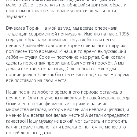
малого 20 лет сохранять полюбившийся зрителю образ и
при этом оставаться на волне успеха и актуальности
звучания?
Вячеслав Тюрин: На мой взгляд, мы всегда опережали
тенденции современной поп-музыки. Именно на нас с 1996
года уже обращали внимание, когда дебютная песня
певицы Дианы «
Не говори
» в корне отличалась от других
поп-песен того времени. И наш, в то время выпускающий
лейбл — студия Союз — постоянно нас ругал. Они хотели
сделать проект для провинции. Был четкий просчёт. А мы
делали все так, что на взгляд Союза было сложно для
провинциалов. Они как бы стеснялись нас, что ли. Но время
всё поставило на свои места.
Наши песни из любого временного периода остались в
вечности. Они популярны и любимы! В нашей музыке всегда
были и есть некие фирменные штрихи и наличие
множества деталей, которые волей или неволей цепляют, и
именно Мы всегда всё делали честно! А детали определяют
качество! Нашу музыку не всякий мог сыграть и повторить
как инструментально так и вокально, но тем не менее это
по сей день всегда хит.