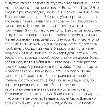
выпустил своего артиста выступать в #девяностые? Теперь
мы не возьмём ваши новые песни. Вы же 90-е! Пффф! Это
сходит с рук кому угодно, но не нам. А почему — я не знаю.
Так сложилось наверное? Хочешь убить проект — не ставь
его новые песни. Ставь только голды — они, безусловно,
нужны людям. Но сколько ты, как артист, на этом
протянешь? Я лично такого не хочу. Поэтому мы постоянно
выпускаем все новые и новые альбомы, ремиксы, синглы.
Мы не останавливаемся на достигнутом. И считаю, что по
современным меркам у меня это получается. У всех есть
проблемы с большими медиа. У каждого артиста. Reflex
родились 2001-м. Почему нас считают девяностыми? Это,
безусловно, косячок в моей работе, как менеджера. Только
себя я могу в этом обвинять. Никто ведь не говорит это
про А-Студио, Агутина или ещё кого-либо. Работает артист
и работает себе. Новые песни есть? Ну супер! Но наш
гастрольный график всегда выстраивается с крайней
степенью осторожности))). Куда можно ехать, а куда, по
разным причинам, не стоит. Есть, в том числе,
неблагополучные в плане безопасности регионы. В
Ульяновске, например, на нас было совершено нападение.
Нас брали в заложники. Та ещё история была. Довольно
давно это было. Но мы туда никогда больше не поедем.