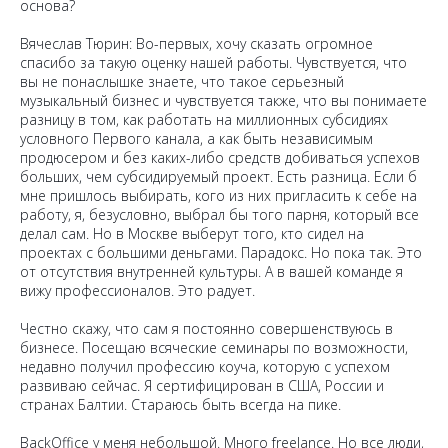
основа?
Вячеслав Тюрин: Во-первых, хочу сказать огромное
спасибо за такую оценку нашей работы. Чувствуется, что
вы не понаслышке знаете, что такое серьезный
музыкальный бизнес и чувствуется также, что вы понимаете
разницу в том, как работать на миллионных субсидиях
условного Первого канала, а как быть независимым
продюсером и без каких-либо средств добиваться успехов
больших, чем субсидируемый проект. Есть разница. Если б
мне пришлось выбирать, кого из них пригласить к себе на
работу, я, безусловно, выбрал бы того парня, который все
делал сам. Но в Москве выберут того, кто сидел на
проектах с большими деньгами. Парадокс. Но пока так. Это
от отсутствия внутренней культуры. А в вашей команде я
вижу профессионалов. Это радует.
Честно скажу, что сам я постоянно совершенствуюсь в
бизнесе. Посещаю всяческие семинары по возможности,
недавно получил профессию коуча, которую с успехом
развиваю сейчас. Я сертифицирован в США, России и
странах Балтии. Стараюсь быть всегда на пике.
BackOffice у меня небольшой. Много freelance. Но все люди,