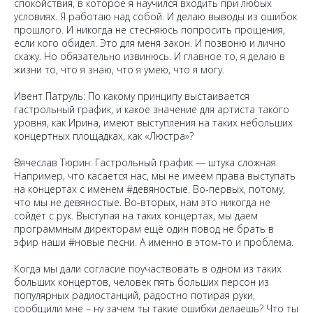
спокойствия, в которое я научился входить при любых
условиях. Я работаю над собой. И делаю выводы из ошибок
прошлого. И никогда не стесняюсь попросить прощения,
если кого обидел. Это для меня закон. И позвоню и лично
скажу. Но обязательно извинюсь. И главное то, я делаю в
жизни то, что я знаю, что я умею, что я могу.
Ивент Патруль: По какому принципу выстаивается
гастрольный график, и какое значение для артиста такого
уровня, как Ирина, имеют выступления на таких небольших
концертных площадках, как «Люстра»?
Вячеслав Тюрин: Гастрольный график — штука сложная.
Например, что касается нас, мы не имеем права выступать
на концертах с именем #девяностые. Во-первых, потому,
что мы не девяностые. Во-вторых, нам это никогда не
сойдёт с рук. Выступая на таких концертах, мы даем
программным директорам ещё один повод не брать в
эфир наши #новые песни. А именно в этом-то и проблема.
Когда мы дали согласие поучаствовать в одном из таких
больших концертов, человек пять больших персон из
популярных радиостанций, радостно потирая руки,
сообщили мне – ну зачем ты такие ошибки делаешь? Что ты