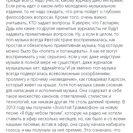
прежде всего, надо учесть, какому журналу дано интервью.
Если речь идет о каком-либо молодёжно-музыкальном
издании, то не надо ожидать, что речь пойдет о глубоких
философских вопросах. Кроме того, очень важно
учитывать, КТО задает вопросы. Я уверен, что Гаспарян,
Дудь или какие-то другие именитые журналисты не будут
задавать примитивных вопросов. Ну, а если в целом, то
поп-музыка всегда #вэтойстране воспринималась, как
простая и обязательно примитивная музыка, под которую
можно было бы «попеть и потанцевать». А как её могут
воспринимать у нас серьезно, если у нас даже индустрии
музыки в полной мере не существует, даже журналов
музыкальных нет, вдумайтесь! И уж именно поп-музыка
всегда подвергалась всевозможным оскорблениям,
троллингу и прочему «низведению», как говаривал Карлсон,
который живет на крыше. Хотя поп-музыка самая сложная
для написания и исполнения музыка. Она содержит в себе
такое множество канонов, ответвлений, стилистик и
технологий, как никакая другая. Не столь далекий пример. В
2013 году мы получили «Золотой Граммофон» за новую
песню «Я буду небом твоим”, которую на радио не хотели
ставить в эфир несколько месяцев, но, как было и со всеми
нашими песнями, встав в эфир, она сразу начала набирать
голоса, и мы получали за неё премию. Это означало, что