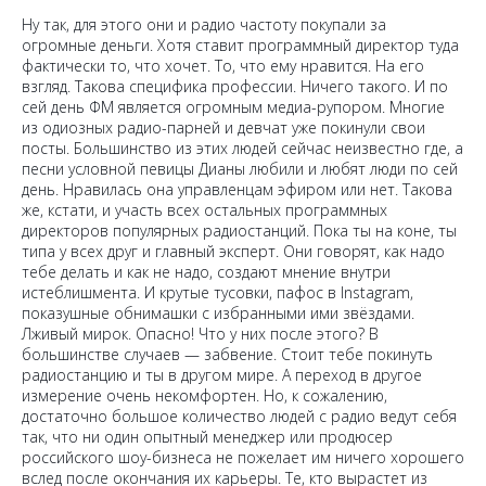
Ну так, для этого они и радио частоту покупали за
огромные деньги. Хотя ставит программный директор туда
фактически то, что хочет. То, что ему нравится. На его
взгляд. Такова специфика профессии. Ничего такого. И по
сей день ФМ является огромным медиа-рупором. Многие
из одиозных радио-парней и девчат уже покинули свои
посты. Большинство из этих людей сейчас неизвестно где, а
песни условной певицы Дианы любили и любят люди по сей
день. Нравилась она управленцам эфиром или нет. Такова
же, кстати, и участь всех остальных программных
директоров популярных радиостанций. Пока ты на коне, ты
типа у всех друг и главный эксперт. Они говорят, как надо
тебе делать и как не надо, создают мнение внутри
истеблишмента. И крутые тусовки, пафос в Instagram,
показушные обнимашки с избранными ими звёздами.
Лживый мирок. Опасно! Что у них после этого? В
большинстве случаев — забвение. Стоит тебе покинуть
радиостанцию и ты в другом мире. А переход в другое
измерение очень некомфортен. Но, к сожалению,
достаточно большое количество людей с радио ведут себя
так, что ни один опытный менеджер или продюсер
российского шоу-бизнеса не пожелает им ничего хорошего
вслед после окончания их карьеры. Те, кто вырастет из