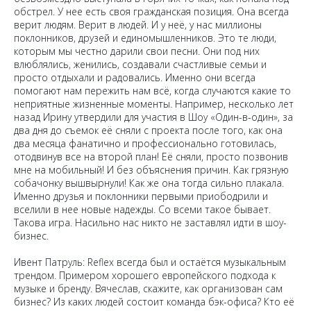
обстрел. У нее есть своя гражданская позиция. Она всегда
верит людям. Верит в людей. И у неё, у нас миллионы
поклонников, друзей и единомышленников. Это те люди,
которым мы честно дарили свои песни. Они под них
влюблялись, женились, создавали счастливые семьи и
просто отдыхали и радовались. Именно они всегда
помогают нам пережить нам всё, когда случаются какие то
неприятные жизненные моменты. Например, несколько лет
назад Ирину утвердили для участия в Шоу «Один-в-один», за
два дня до съемок её сняли с проекта после того, как она
два месяца фанатично и профессионально готовилась,
отодвинув все на второй план! Её сняли, просто позвонив
мне на мобильный! И без объяснения причин. Как грязную
собачонку вышвырнули! Как же она тогда сильно плакала.
Именно друзья и поклонники первыми приободрили и
вселили в нее новые надежды. Со всеми такое бывает.
Такова игра. Насильно нас никто не заставлял идти в шоу-
бизнес.
Ивент Патруль: Reflex всегда был и остаётся музыкальным
трендом. Примером хорошего европейского подхода к
музыке и бренду. Вячеслав, скажите, как организован сам
бизнес? Из каких людей состоит команда бэк-офиса? Кто её