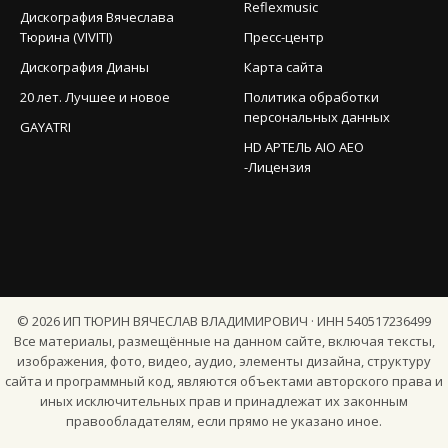
Reflexmusic
Дискография Вячеслава
Тюрина (VIVITI)
Пресс-центр
Дискография Дианы
Карта сайта
20 лет. Лучшее и новое
Политика обработки
персональных данных
GAYATRI
HD АРТЕЛЬ AIO AEO
-Лицензия
©
2026
ИП ТЮРИН ВЯЧЕСЛАВ ВЛАДИМИРОВИЧ · ИНН 540517236499
Все материалы, размещённые на данном сайте, включая тексты,
изображения, фото, видео, аудио, элементы дизайна, структуру
сайта и программный код, являются объектами авторского права и
иных исключительных прав и принадлежат их законным
правообладателям, если прямо не указано иное.