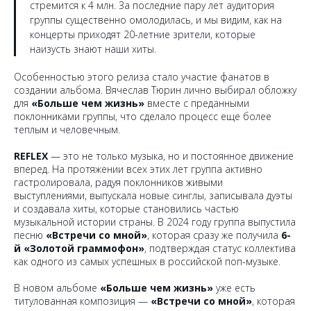
стремится к 4 млн. За последние пару лет аудитория
группы существенно омолодилась, и мы видим, как на
концерты приходят 20-летние зрители, которые
наизусть знают наши хиты.
Особенностью этого релиза стало участие фанатов в
создании альбома. Вячеслав Тюрин лично выбирал обложку
для
«Больше чем жизнь»
вместе с преданными
поклонниками группы, что сделало процесс еще более
теплым и человечным.
REFLEX
— это не только музыка, но и постоянное движение
вперед. На протяжении всех этих лет группа активно
гастролировала, радуя поклонников живыми
выступлениями, выпускала новые синглы, записывала дуэты
и создавала хиты, которые становились частью
музыкальной истории страны. В 2024 году группа выпустила
песню
«Встречи со мной»
, которая сразу же получила
6-
й «Золотой граммофон»
, подтверждая статус коллектива
как одного из самых успешных в российской поп-музыке.
В новом альбоме
«Больше чем жизнь»
уже есть
титулованная композиция —
«Встречи со мной»
, которая