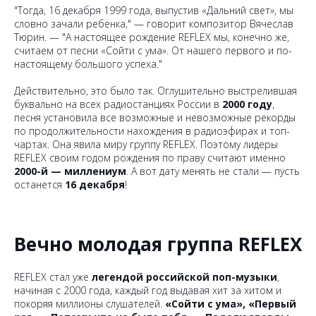
"Тогда, 16 декабря 1999 года, выпустив «Дальний свет», мы
словно зачали ребёнка," — говорит композитор Вячеслав
Тюрин. — "А настоящее рождение REFLEX мы, конечно же,
считаем от песни «Сойти с ума». От нашего первого и по-
настоящему большого успеха."
Действительно, это было так. Оглушительно выстрелившая
буквально на всех радиостанциях России в
2000 году
,
песня установила все возможные и невозможные рекорды
по продолжительности нахождения в радиоэфирах и топ-
чартах. Она явила миру группу REFLEX. Поэтому лидеры
REFLEX своим годом рождения по праву считают именно
2000-й — миллениум
. А вот дату менять не стали — пусть
останется
16 декабря
!
Вечно молодая группа REFLEX
REFLEX стал уже
легендой российской поп-музыки
,
начиная с 2000 года, каждый год выдавая хит за хитом и
покоряя миллионы слушателей.
«Сойти с ума», «Первый