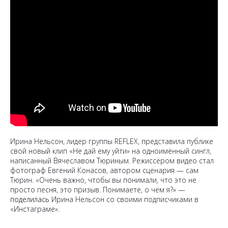
Ирина Нельсон, лидер группы REFLEX, представила публике
свой новый клип «Не дай ему уйти» на одноимённый сингл,
написанный Вячеславом Тюриным. Режиссёром видео стал
фотограф Евгений Конасов, автором сценария — сам
Тюрин. «Очень важно, чтобы вы понимали, что это не
просто песня, это призыв. Понимаете, о чём я?» —
поделилась
Ирина Нельсон со своими подписчиками в
«Инстаграме».