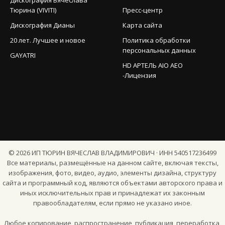
Тюрина (VIVITI)
Пресс-центр
Дискография Дианы
Карта сайта
20 лет. Лучшее и новое
Политика обработки
персональных данных
GAYATRI
HD АРТЕЛЬ AIO AEO
-Лицензия
©
2026
ИП ТЮРИН ВЯЧЕСЛАВ ВЛАДИМИРОВИЧ · ИНН 540517236499
Все материалы, размещённые на данном сайте, включая тексты,
изображения, фото, видео, аудио, элементы дизайна, структуру
сайта и программный код, являются объектами авторского права и
иных исключительных прав и принадлежат их законным
правообладателям, если прямо не указано иное.
Любое копирование, распространение, публикация, переработка,