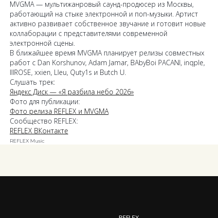
MVGMA — мультижанровый саунд-продюсер из Москвы,
работающий на стыке электронной и поп-музыки. Артист
активно развивает собственное звучание и готовит новые
коллаборации с представителями современной
электронной сцены.
В ближайшее время MVGMA планирует релизы совместных
работ с Dan Korshunov, Adam Jamar, BAbyBoi PACANI, inqple,
IIIROSE, xxien, Lleu, Quty1s и Butch U.
Слушать трек:
Яндекс Диск — «Я разбила небо 2026»
Фото для публикации:
Фото релиза REFLEX и MVGMA
Сообщество REFLEX:
REFLEX ВКонтакте
REFLEX Music
REFLEX