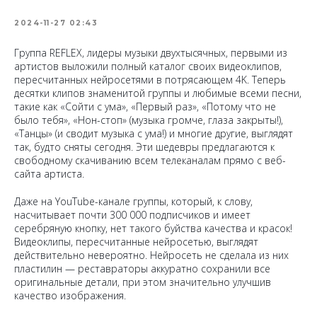
2024-11-27 02:43
Группа REFLEX, лидеры музыки двухтысячных, первыми из
артистов выложили полный каталог своих видеоклипов,
пересчитанных нейросетями в потрясающем 4K. Теперь
десятки клипов знаменитой группы и любимые всеми песни,
такие как «Сойти с ума», «Первый раз», «Потому что не
было тебя», «Нон-стоп» (музыка громче, глаза закрыты!),
«Танцы» (и сводит музыка с ума!) и многие другие, выглядят
так, будто сняты сегодня. Эти шедевры предлагаются к
свободному скачиванию всем телеканалам прямо с веб-
сайта артиста.
Даже на YouTube-канале группы, который, к слову,
насчитывает почти 300 000 подписчиков и имеет
серебряную кнопку, нет такого буйства качества и красок!
Видеоклипы, пересчитанные нейросетью, выглядят
действительно невероятно. Нейросеть не сделала из них
пластилин — реставраторы аккуратно сохранили все
оригинальные детали, при этом значительно улучшив
качество изображения.