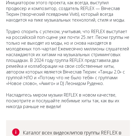
Инициатором этого проекта, как всегда, выступил
продюсер и композитор, создатель REFLEX — Вячеслав
Тюрин (творческий псевдоним Viviti), который всегда
находится на пике музыкальных технологий, стиля и моды.
Трудно спорить с успехом, учитывая, что REFLEX выступает
на российской поп-сцене уже почти 25 лет. Песни группы не
только не выходят из моды, но и снова находятся в
молодёжных топ-чартах! Ежемесячно миллионы слушателей
наслаждаются их хитами на музыкальных стриминговых
площадках. В 2024 году группа REFLEX представила два
ремейка и коллаборации на свои собственные хиты,
автором которых является Вячеслав Тюрин: «Танцы 2.0» с
группой НЛО и «Потому что не было тебя» с группами
«Новое слово», «Амиго» и DJ Леонидом Руденко.
Насладитесь миром музыки REFLEX в новом качестве,
посмотрите и послушайте любимые хиты так, как вы их
никогда раньше не видели!
Каталог всех видеоклипов группы REFLEX в