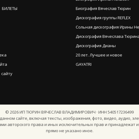
 БИЛЕТЫ
Биография Вячеслав Тюрин
Дискография группы REFLEX
Сольная дискография Ирины Н
Дискография Вячеслава Тюрина (
Дискография Дианы
ека
20 лет. Лучшее и новое
айта
GAYATRI
 сайту
©
2026
ИП ТЮРИН ВЯЧЕСЛАВ ВЛАДИМИРОВИЧ · ИНН 540517236499
анном сайте, включая тексты, изображения, фото, видео, аудио, эле
ами авторского права и иных исключительных прав и принадлежат и
прямо не указано иное.