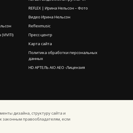
REFLEX | Ирина Нельсон – Фото
Видео Ирина Нельсон
ельсон
Reflexmusic
VIVITI)
Пресс-центр
Карта сайта
Политика обработки персональных
данных
HD АРТЕЛЬ AIO AEO -Лицензия
менты дизайна, структуру сайта и
х законным правообладателям, если