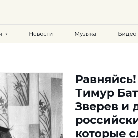
я
Новости
Музыка
Видео
Равняйсь!
Тимур Бат
Зверев и 
российски
которые 