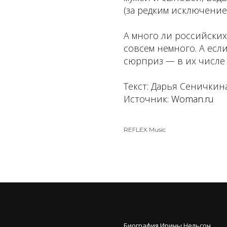
(за редким исключением
А много ли российских
совсем немного. А есл
сюрприз — в их числе
Текст: Дарья Сеничкин
Источник:
Woman.ru
REFLEX Music
Биография Ирины Нельсон