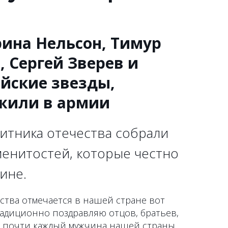
рина Нельсон, Тимур
 Сергей Зверев и
ийские звезды,
жили в армии
щитника отечества собрали
менитостей, которые честно
ине.
ства отмечается в нашей стране вот
радиционно поздравляю отцов, братьев,
ь почти каждый мужчина нашей страны