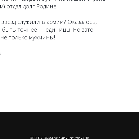
) отдал долг Родине.
 звезд служили в армии? Оказалось,
и быть точнее — единицы. Но зато —
 не только мужчины!
а
REFLEX Видеоклипы группы 4K