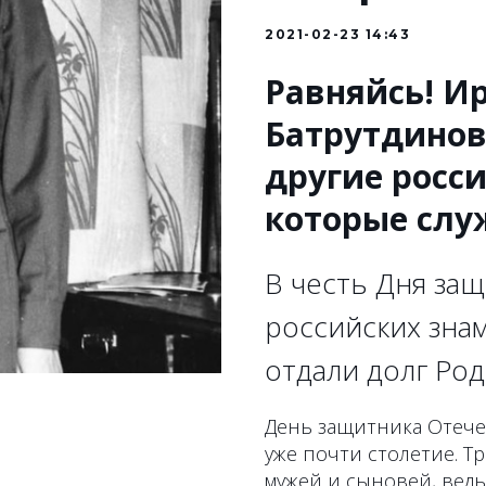
2021-02-23 14:43
Равняйсь! И
Батрутдинов,
другие росс
которые слу
В честь Дня за
российских зна
отдали долг Род
День защитника Отече
уже почти столетие. Т
мужей и сыновей, вед