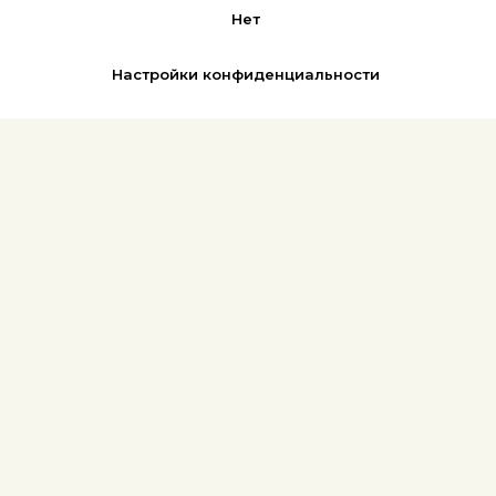
Нет
Настройки конфиденциальности
REFLEX
АФИША | БИЛЕТЫ
Новости
Музыка
Фото
Книга
Библиотека
Карта сайта
Поиск по сайту