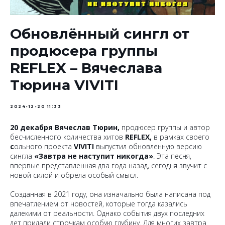
Обновлённый сингл от
продюсера группы
REFLEX – Вячеслава
Тюрина VIVITI
2024-12-20 11:33
20 декабря Вячеслав Тюрин,
продюсер группы и автор
бесчисленного количества хитов
REFLEX,
в рамках своего
с
ольного проекта
VIVITI
выпустил обновленную версию
сингла
«Завтра не наступит никогда»
. Эта песня,
впервые представленная два года назад, сегодня звучит с
новой силой и обрела особый смысл.
Созданная в 2021 году, она изначально была написана под
впечатлением от новостей, которые тогда казались
далекими от реальности. Однако события двух последних
лет придали строчкам особую глубину. Для многих завтра