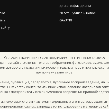
Дискография Дианы
ека
20 лет. Лучшее и новое
айта
GAYATRI
 сайту
©
2026
ИП ТЮРИН ВЯЧЕСЛАВ ВЛАДИМИРОВИЧ · ИНН 540517236499
анном сайте, включая тексты, изображения, фото, видео, аудио, эле
ами авторского права и иных исключительных прав и принадлежат и
прямо не указано иное.
ение, публикация, переработка, публичное воспроизведение, маш
твенных частей контента или иное использование материалов сайт
олько с предварительного письменного разрешения правообладател
кта, поисковых систем и автоматизированных агентов: разрешается 
и формирования ссылок; запрещается использование материалов сай